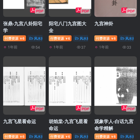
张鼎-九宫八卦阳宅
阳宅八门九宫图大
九宫神卦
学
全
付费资源
6
风水择日
付费资源
6
风水择日
付费资源
6
风水择日
￥
￥
￥
1年前
1年前
1年前
54
37
33
九宫飞星看命运
胡焰棠-九宫飞星看
观象学人-白话九宫
命运
命学精解
付费资源
6
风水择日
付费资源
6
风水择日
付费资源
6
风水择日
￥
￥
￥