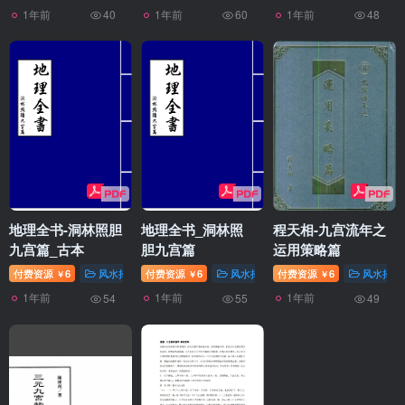
1年前
1年前
1年前
40
60
48
地理全书-洞林照胆
地理全书_洞林照
程天相-九宫流年之
九宫篇_古本
胆九宫篇
运用策略篇
付费资源
6
风水择日
付费资源
6
风水择日
付费资源
6
风水择日
￥
￥
￥
1年前
1年前
1年前
54
55
49