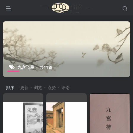
九宫飞星
共11篇
排序
更新
浏览
点赞
评论