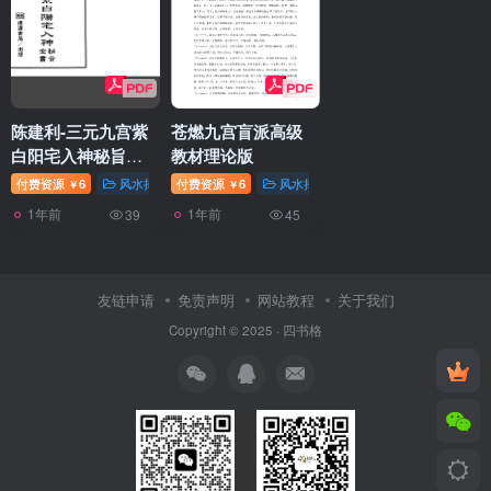
陈建利-三元九宫紫
苍燃九宫盲派高级
白阳宅入神秘旨全
教材理论版
书
付费资源
6
风水择日
付费资源
6
风水择日
￥
￥
1年前
1年前
39
45
友链申请
免责声明
网站教程
关于我们
Copyright © 2025 ·
四书格