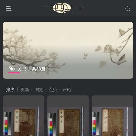
方书
共38篇
排序
更新
浏览
点赞
评论