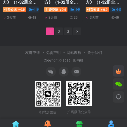
方》（1-32册全）
方》（1-32册全）
方》（1-32册全）
22
21
20
付费资源
0.5
中医针灸
付费资源
0.5
中医针灸
付费资源
0.5
中医针
￥
￥
￥
3天前
3天前
3天前
48
26
49
1
2
3
友链申请
免责声明
网站教程
关于我们
Copyright © 2025 ·
四书格
扫码微信公众号
扫码加微信