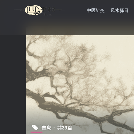
中医针灸
风水择日
普庵
共39篇