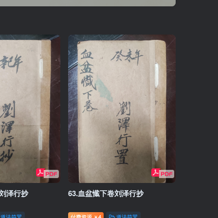
卷刘泽行抄
63.血盆懴下卷刘泽行抄
道法符咒
付费资源
4
道法符咒
￥