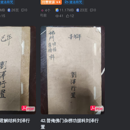
道法符咒
付费资源
4
道法符咒
￥
5MB
26页
0
11.17MB
23页
0
4个
月前
15
41
12
灶君解结科刘泽行
42.普俺佛门杂榜功据科刘泽行
置