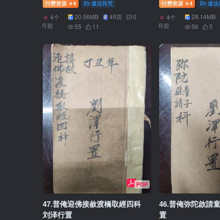
付费资源
4
道法符咒
付费资源
4
道法
￥
￥
20.56MB
49页
0
28.14MB
4个
4个
月前
月前
55
11
56
5
47.普俺迎佛接赦渡橋取經四科
46.普俺弥陀啟請
刘泽行置
置