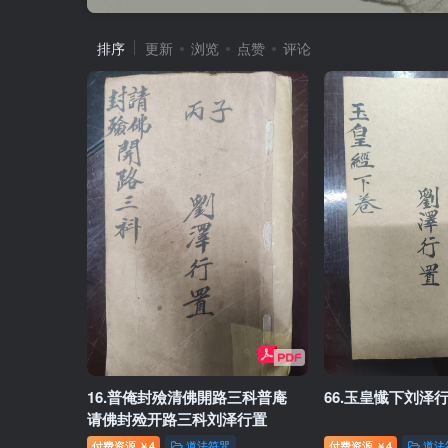
排序
更新
浏览
点赞
评论
16.普俺封殮清佛開路三科普庵
66.玉皇懴下刘泽
请佛封殓开路三科刘泽行置
付费资源
4
道法符咒
付费资源
4
道法
￥
￥