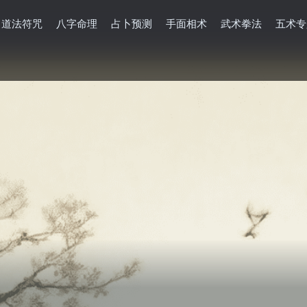
道法符咒
八字命理
占卜预测
手面相术
武术拳法
五术专