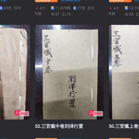
25页
0
11.67MB
27页
0
12.1
4个
4个
月前
月前
37
15
34
52.三官懴中卷刘泽行置
50.三官懴上