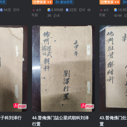
符咒
付费资源
4
道法符咒
付费资源
4
￥
￥
64页
0
8.95MB
22页
0
10.9
4个
4个
月前
月前
36
6
44
童子科刘泽行
44.普俺佛门誌公梁武朝科刘泽
43.普俺佛门
行置
置