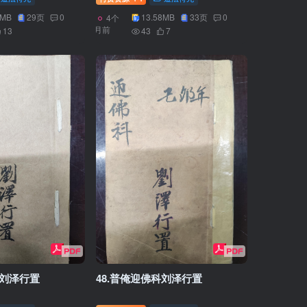
6MB
29页
0
13.58MB
33页
0
4个
月前
13
43
7
卷刘泽行置
48.普俺迎佛科刘泽行置