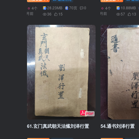
28.23MB
70页
0
10.88MB
4个
4个
月前
月前
36
15
57
13
61.玄门真武朝天法懴刘泽行置
54.通书刘泽行置