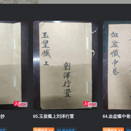
行抄
65.玉皇懴上刘泽行置
64.血盆懴中
符咒
付费资源
4
道法符咒
付费资源
4
￥
￥