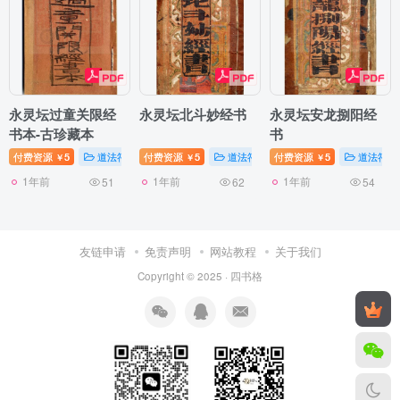
永灵坛过童关限经
永灵坛北斗妙经书
永灵坛安龙捌阳经
书本-古珍藏本
书
付费资源
5
道法符咒
付费资源
5
道法符咒
付费资源
5
道法符咒
￥
￥
￥
1年前
1年前
1年前
51
62
54
友链申请
免责声明
网站教程
关于我们
Copyright © 2025 ·
四书格