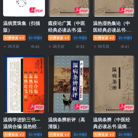
温病贯珠集（扫描
瘟疫论广翼（中医
温热湿热集论（中
版）
经典必读丛书·温病
医经典必读丛书·温
名著精选系列）
病名著精选系列）
付费资源
2
中医针灸
付费资源
2
中医针灸
付费资源
2
中医针灸
￥
￥
￥
（高清版）
（高清版）
36天前
36天前
36天前
45
33
41
温病学进阶三书—
温病条辨析评（高
温病条辨（中医经
温病合编·温热经纬
清版）
典必读丛书·温病名
·温热论笺正（高清
著精选系列）（高
付费资源
2
中医针灸
付费资源
2
中医针灸
付费资源
2
中医针灸
￥
￥
￥