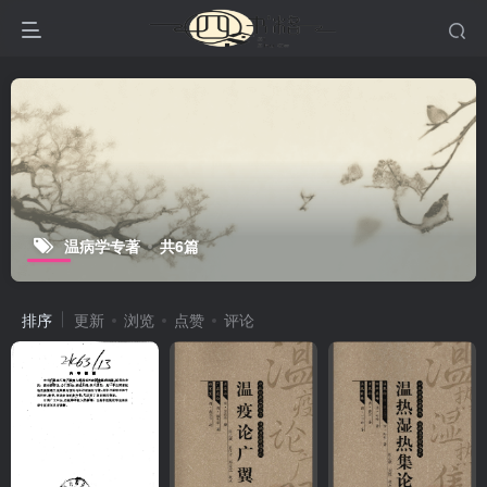
温病学专著
共6篇
排序
更新
浏览
点赞
评论