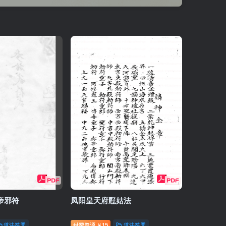
帝邪符
凤阳皇天府屘姑法
道法符咒
付费资源
15
道法符咒
￥