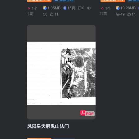
1.05MB
15页
0
19.28MB
1个
1个
月前
月前
56
11
49
11
凤阳皇天府鬼山法门