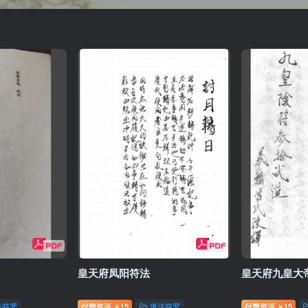
皇天府凤阳符法
皇天府九皇大
法符咒
付费资源
15
道法符咒
付费资源
15
￥
￥