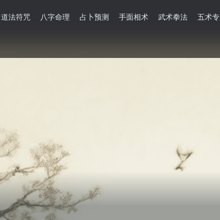
道法符咒
八字命理
占卜预测
手面相术
武术拳法
五术专