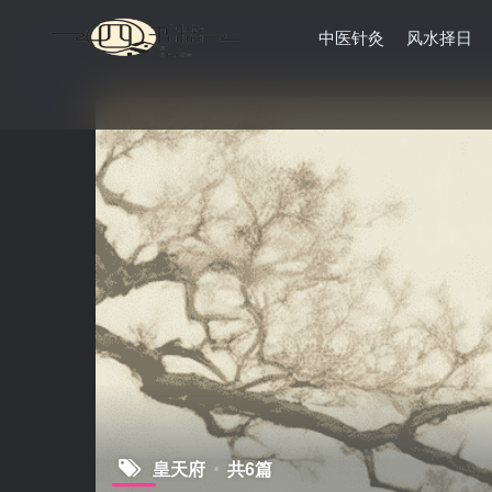
中医针灸
风水择日
皇天府
共6篇