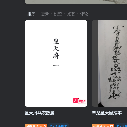
排序
更新
浏览
点赞
评论
皇天府乌衣散魔
罕见皇天府法本
付费资源
15
道法符咒
付费资源
15
道
￥
￥