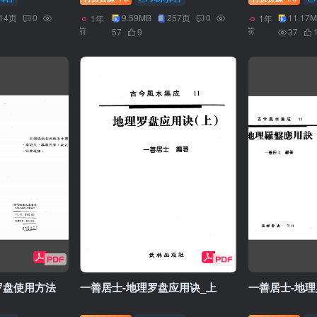
14页
0
9.59MB
257页
0
11.17
1年
1年
前
前
57
9
37
罗盘使用方法
一善居士-地理罗盘应用诀_上
一善居士-地