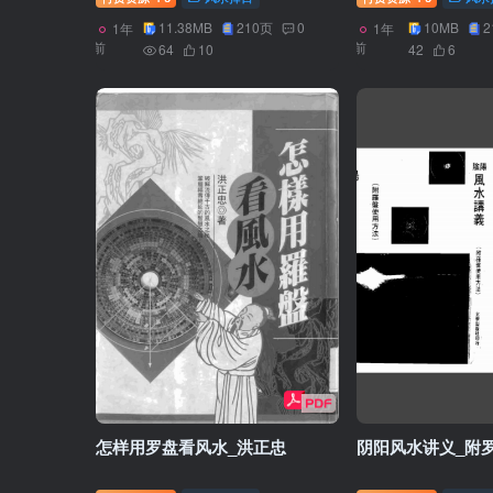
11.38MB
210页
0
10MB
2
1年
1年
前
前
64
10
42
6
怎样用罗盘看风水_洪正忠
阴阳风水讲义_附