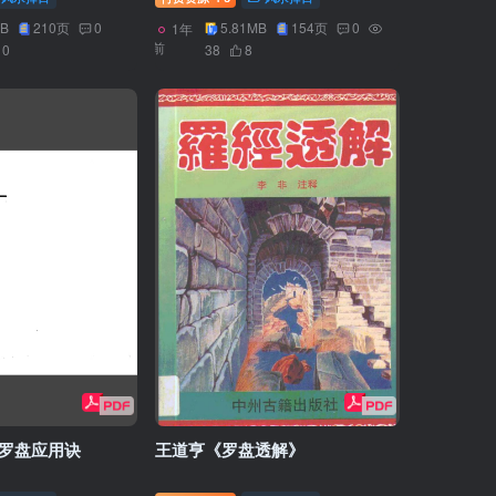
MB
210页
0
5.81MB
154页
0
1年
前
10
38
8
理罗盘应用诀
王道亨《罗盘透解》