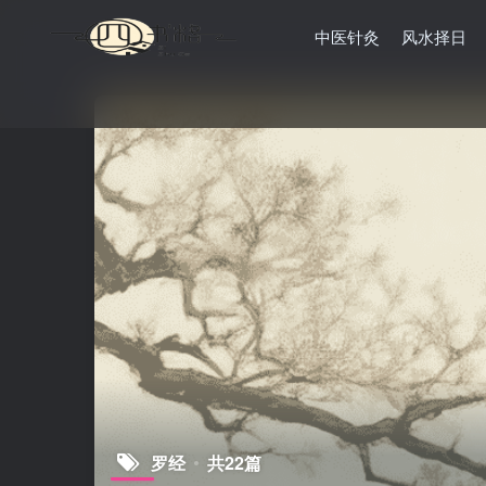
中医针灸
风水择日
罗经
共22篇