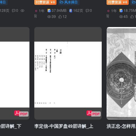
择日
付费资源
6
风水择日
付费资源
6
￥
￥
128页
0
37.94MB
162页
0
18.75
1年
1年
前
前
39
12
45
9层详解_下
李定信-中国罗盘49层详解_上
洪正忠-怎样