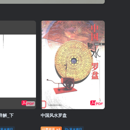
详解_下
中国风水罗盘
风水择日
付费资源
6
风水择日
￥