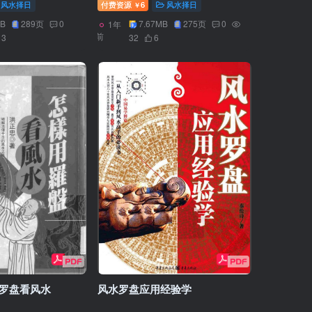
风水择日
付费资源
6
风水择日
￥
MB
289页
0
7.67MB
275页
0
1年
前
13
32
6
用罗盘看风水
风水罗盘应用经验学