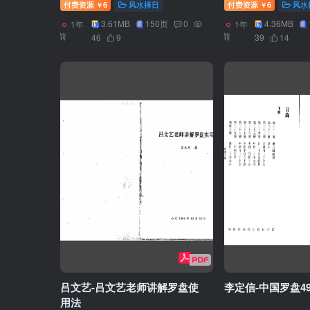
付费资源
6
风水择日
付费资源
6
风水
￥
￥
3.61MB
150页
0
4.36MB
1年
1年
前
前
46
9
39
14
吕文艺-吕文艺老师讲解罗盘使
李定信-中国罗盘4
用法