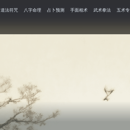
道法符咒
八字命理
占卜预测
手面相术
武术拳法
五术专