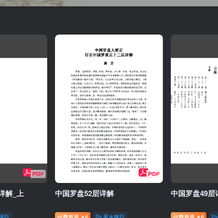
详解_上
中国罗盘52层详解
中国罗盘49层
择日
付费资源
6
风水择日
付费资源
6
￥
￥