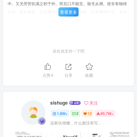
中。又无劳苦饥渴之积于外。而且口不能言。脉无从测。使非有独得
查看更多
之秘。审色观形。以流通其血气。调和其动静。则虽爱同珍宝。未有
克自遂其长成者。则调治小儿一道。岂不最微且难哉。且天之生物。
栽者培之。则在小儿。正萌芽生发之时也。培之又安可不亟亟欤。康
诰曰。如保赤子。是婴儿之抚育。古人亦兢兢乎其慎之矣。余留心于
此。偶得一编。乃推拿之法。诚治小儿金丹。苦无高明讨论。藏之有
喜欢就支持一下吧
年。丙辰岁余仗策军前。亲民青邑。去浙东开府陈公之辕仅里许。陈
公神于用兵。己声播寰区。而又善于此术。余得旦夕请正。以窃庆
焉。然医以喻兵。此其征也。陈公素性泛爱。每以保赤为怀。不为自
点赞
6
分享
收藏
私。付之剞劂。而名曰推拿广意。是欲公之天下后世也。然圣人大道
为心。必曰老者安之。朋友信之。少者怀之。则此举非即少怀之良法
也欤。诚可为拔婴保赤之筮鉴云尔。西蜀后学熊应雄运英谨识卷上总
sishuge
关注
论夫人之所借以为生者。阴阳二气也。阴阳顺行。则消长自然。神清
1.8W+
2
13
85.7W+
气爽。阴阳逆行。则往来失序。百病生焉。而襁褓童稚。尤难调摄。
这家伙很懒，什么都没有写...
盖其饥饱寒热。不能自知。全恃慈母为之鞠育。苟或乳食不节。调理
失常。致成寒热。颠倒昏沉。既己受病。而为父母者。不思所以得病