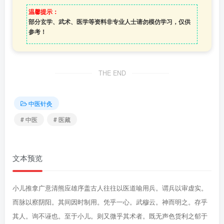
温馨提示：
部分玄学、武术、医学等资料非专业人士请勿模仿学习，仅供
参考！
THE END
中医针灸
# 中医
# 医藏
文本预览
小儿推拿广意清熊应雄序盖古人往往以医道喻用兵。谓兵以审虚实。
而脉以察阴阳。其间因时制用。凭乎一心。武穆云。神而明之。存乎
其人。询不诬也。至于小儿。则又微乎其术者。既无声色货利之郁于