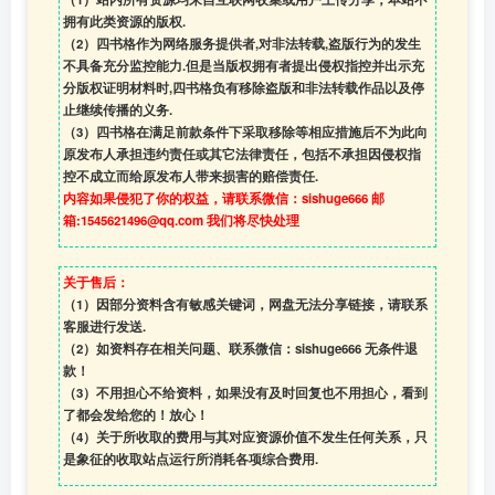
拥有此类资源的版权.
（2）四书格作为网络服务提供者,对非法转载,盗版行为的发生
不具备充分监控能力.但是当版权拥有者提出侵权指控并出示充
分版权证明材料时,四书格负有移除盗版和非法转载作品以及停
止继续传播的义务.
（3）四书格在满足前款条件下采取移除等相应措施后不为此向
原发布人承担违约责任或其它法律责任，包括不承担因侵权指
控不成立而给原发布人带来损害的赔偿责任.
内容如果侵犯了你的权益，请联系微信：sishuge666 邮
箱:1545621496@qq.com 我们将尽快处理
关于售后：
（1）因部分资料含有敏感关键词，网盘无法分享链接，请联系
客服进行发送.
（2）如资料存在相关问题、联系微信：sishuge666 无条件退
款！
（3）
不用担心不给资料，如果没有及时回复也不用担心，看到
了都会发给您的！放心！
（4）
关于所收取的费用与其对应资源价值不发生任何关系，只
是象征的收取站点运行所消耗各项综合费用.