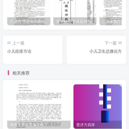
之由。却病之理。乃反疑鬼疑神。师巫祈祷。此义理之甚谬者矣。幸
仙师深悯赤子之天折。多缘调御之未良。医治之无术。秘授是书。神
功莫测。沉离浮坎。而使水火既济。泻实补虚。而使五行无克。诚育
叶茂然-莲花十二宫佛家奇门面授及答疑
曹展硕-正宗铁版神数
婴之秘旨。保赤之弘功也。乃有迂视斯术。以为鲜当。譬如急慢惊
风。牙关紧闭。虽有丹药。无可如何。先视其病之所在。徐徐推醒。
上一篇
下一篇
然后进药。不致小儿受苦。则推拿一道。真能操造化夺天功矣。岂不
小儿痘疹方论
小儿卫生总微论方
神欤。然治当分六阴六阳。男左女右。外呼内应。三关取热。六腑取
凉。男子推上三关为热为补。退下六腑为凉为泻。女子推下三关为
凉。推上六腑为热。男顺女逆。进退之方。须要熟审。凡沉迷霍乱。
相关推荐
口眼歪斜。手足掣跳。惊风呕吐。种种杂症。要而言之。止有四症。
四症分为八候。八候变为二十四惊。阳掌十八穴。阴掌九穴。筋看三
关。功效十二惊有缓急生死之症。法有捏推拿做之功。先须寻筋推
察。次用灯火按穴而行。审病针灸。对症投汤。无不随手而应。毋偏
己见。毋作聪明。因症次第。分别而施。此为不传之秘诀也。留心救
世者。曷慎勉旃。卷上
傅青主男科重编考释
普济方四库