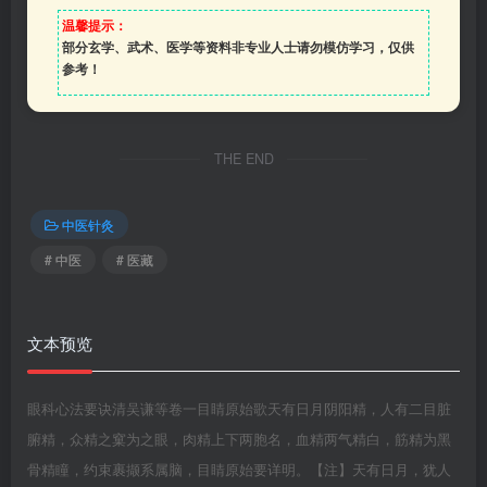
温馨提示：
部分玄学、武术、医学等资料非专业人士请勿模仿学习，仅供
参考！
THE END
中医针灸
# 中医
# 医藏
文本预览
眼科心法要诀清吴谦等卷一目睛原始歌天有日月阴阳精，人有二目脏
腑精，众精之窠为之眼，肉精上下两胞名，血精两气精白，筋精为黑
骨精瞳，约束裹撷系属脑，目睛原始要详明。【注】天有日月，犹人