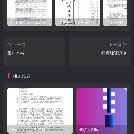
叶茂然-莲花十二宫佛家奇门面授及答疑
曹展硕-正宗铁版神数
上一篇
下一篇
眼科奇书
咽喉脉证通论
相关推荐
傅青主男科重编考释
普济方四库