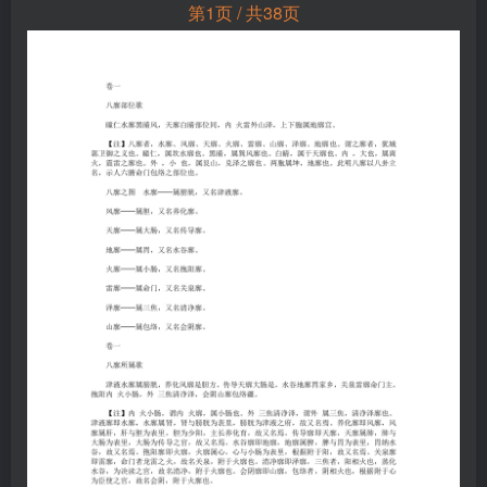
第1页 / 共38页