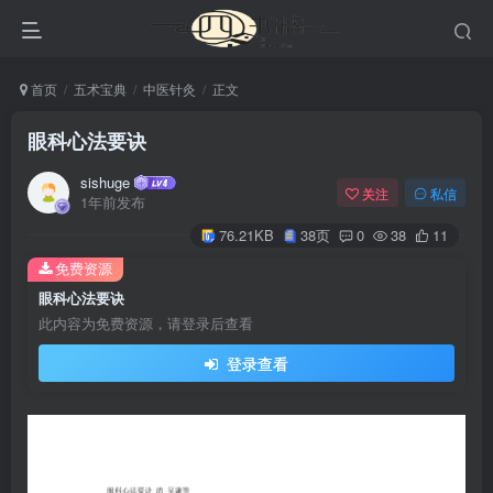
首页
五术宝典
中医针灸
正文
眼科心法要诀
sishuge
关注
私信
1年前发布
76.21KB
38页
0
38
11
免费资源
眼科心法要诀
此内容为免费资源，请登录后查看
登录查看