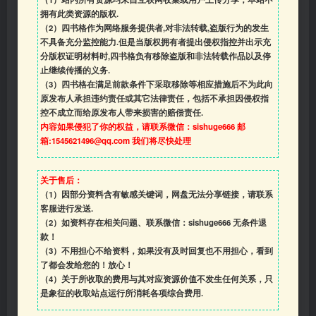
拥有此类资源的版权.
（2）四书格作为网络服务提供者,对非法转载,盗版行为的发生
不具备充分监控能力.但是当版权拥有者提出侵权指控并出示充
分版权证明材料时,四书格负有移除盗版和非法转载作品以及停
止继续传播的义务.
（3）四书格在满足前款条件下采取移除等相应措施后不为此向
原发布人承担违约责任或其它法律责任，包括不承担因侵权指
控不成立而给原发布人带来损害的赔偿责任.
内容如果侵犯了你的权益，请联系微信：sishuge666 邮
箱:1545621496@qq.com 我们将尽快处理
关于售后：
（1）因部分资料含有敏感关键词，网盘无法分享链接，请联系
客服进行发送.
（2）如资料存在相关问题、联系微信：sishuge666 无条件退
款！
（3）
不用担心不给资料，如果没有及时回复也不用担心，看到
了都会发给您的！放心！
（4）
关于所收取的费用与其对应资源价值不发生任何关系，只
是象征的收取站点运行所消耗各项综合费用.