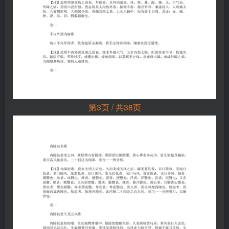
第3页 / 共38页