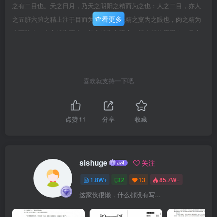
之有二目也。天之日月，乃天之阴阳之精而为之也：人之二目，亦人
查看更多
之五脏六腑之精上注于目而为之也。故众精之窠为之眼也，肉之精为
上下胞也，血之精为两也，气之精为白眼也，筋之精为黑眼也，骨之
精为瞳仁也，约束裹撷气血筋骨之精，其系上属于脑，不可不明。此
目睛之原始也。卷一五轮所属部位歌五轮肉血气风水，肉轮两胞血
轮，气轮白睛风轮黑，水轮瞳子自当知。【注】五轮者，肉轮、血
喜欢就支持一下吧
轮、气轮、风轮、水轮也。谓之轮者，目睛运动如轮之意也。上、下
两胞为肉轮，内、外两为血轮，白睛为气轮，黑睛为风轮，瞳仁为水
轮，此明五轮之部位，分属五脏也。五轮之图肉轮一属脾，主肉。血
点赞
11
分享
收藏
轮一属心，主血。气轮一属肺，主气。风轮一属肝，主筋。水轮一属
肾，主骨。卷一五轮主五脏病歌胞为脾病主心，肺白肝黑肾瞳仁，五
轮为病主五脏，寒热虚实随证分。【注】胞为肉轮，主脾病也。内、
sishuge
关注
外二为血轮，主心病也。白睛为气轮，主肺病也。黑睛为风轮，主肝
1.8W+
2
13
85.7W+
病也。瞳仁为水轮，主肾病也。五轮之病，五脏主之。其寒、热、
这家伙很懒，什么都没有写...
虚、实，当随所现之证而分之也。