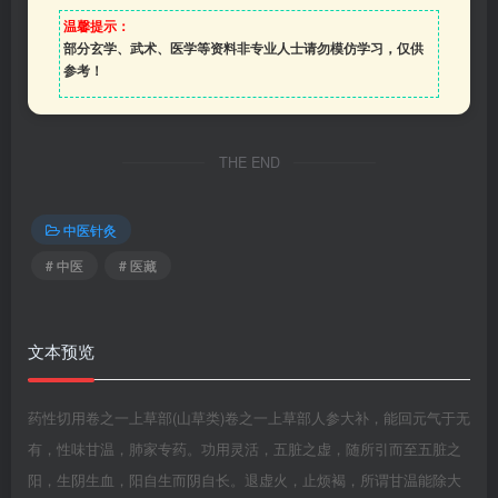
温馨提示：
部分玄学、武术、医学等资料非专业人士请勿模仿学习，仅供
参考！
THE END
中医针灸
# 中医
# 医藏
文本预览
药性切用卷之一上草部(山草类)卷之一上草部人参大补，能回元气于无
有，性味甘温，肺家专药。功用灵活，五脏之虚，随所引而至五脏之
阳，生阴生血，阳自生而阴自长。退虚火，止烦褐，所谓甘温能除大