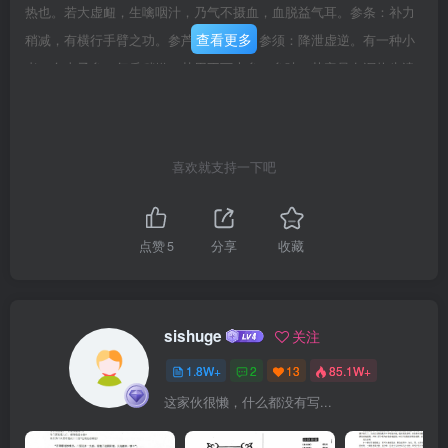
热也。若大虚衄，生噙咽汁，乃气不摄血，血脱益气耳。参条：补力
查看更多
稍减，有横行手臂之功。参芦：涌虚痰。参须：降泄虚逆。有一种小
者，名太子参。气质稍嫩，其用不下大参。参叶：苦寒虽有泻热生津
之用，而苦寒之性，不甚益人。虚甚者，忌之。卷之一上草部珠儿参
甘寒微苦，入肺而泻热，补虚用代沙参之不及。性味稍沉，胃虚者，
不宜多用。卷之一上草部会兰参补虚功在珠参之上，力近东洋。元虚
喜欢就支持一下吧
挟微热而消渴者，较胜，其性甘凉可知。卷之一上草部潞党参味甘微
温，补益中气。脏平无火，元气微虚者宜之。有一种西党参，微甘带
辛，宜托药用。白党参：气味辛劣，用之发散虚邪，不入补剂。红党
点赞
5
分享
收藏
参：味甘性润，益血补虚为平稳，但力薄耳。卷之一上草部西洋参苦
寒微甘，补气清肺，气味浓浓，功在珠参之上。胃虚不耐寒凉者，宜
久制用。
sishuge
关注
1.8W+
2
13
85.1W+
这家伙很懒，什么都没有写...