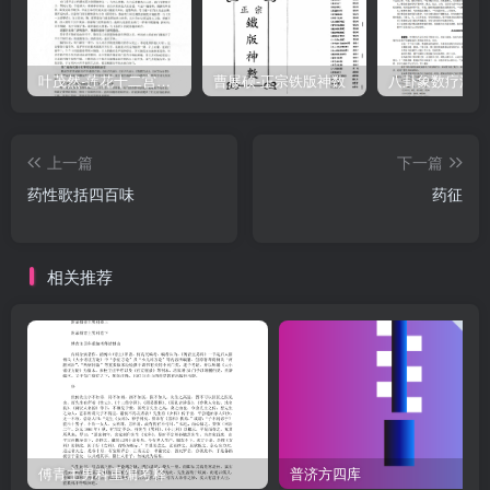
叶茂然-莲花十二宫佛家奇门面授及答疑
曹展硕-正宗铁版神数
上一篇
下一篇
药性歌括四百味
药征
相关推荐
傅青主男科重编考释
普济方四库