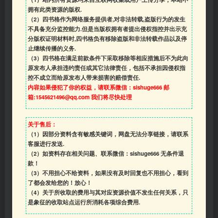
拥有此类资源的版权.
（2）四书格作为网络服务提供者,对非法转载,盗版行为的发生
不具备充分监控能力.但是当版权拥有者提出侵权指控并出示充
分版权证明材料时,四书格负有移除盗版和非法转载作品以及停
止继续传播的义务.
（3）四书格在满足前款条件下采取移除等相应措施后不为此向
原发布人承担违约责任或其它法律责任，包括不承担因侵权指
控不成立而给原发布人带来损害的赔偿责任.
内容如果侵犯了你的权益，请联系微信：sishuge666 邮
箱:1545621496@qq.com 我们将尽快处理
关于售后：
（1）因部分资料含有敏感关键词，网盘无法分享链接，请联系
客服进行发送.
（2）如资料存在相关问题、联系微信：sishuge666 无条件退
款！
（3）
不用担心不给资料，如果没有及时回复也不用担心，看到
了都会发给您的！放心！
（4）
关于所收取的费用与其对应资源价值不发生任何关系，只
是象征的收取站点运行所消耗各项综合费用.