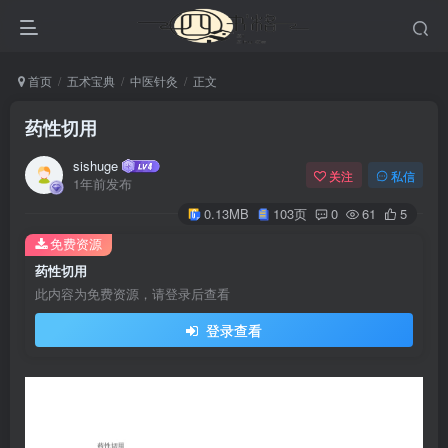
首页
五术宝典
中医针灸
正文
药性切用
sishuge
关注
私信
1年前发布
0.13MB
103页
0
61
5
免费资源
药性切用
此内容为免费资源，请登录后查看
登录查看