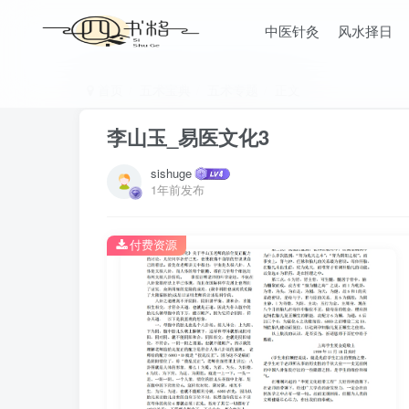
中医针灸
风水择日
首页
五术宝典
五术专题
正文
李山玉_易医文化3
sishuge
1年前发布
付费资源