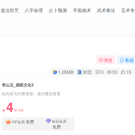
道法符咒
八字命理
占卜预测
手面相术
武术拳法
五术专
关注
私信
1.05MB
30页
0
53
15
李山玉_易医文化3
此内容为付费资源，请付费后查看
4
10
￥
￥
免费
钻石会员
VIP会员
免费