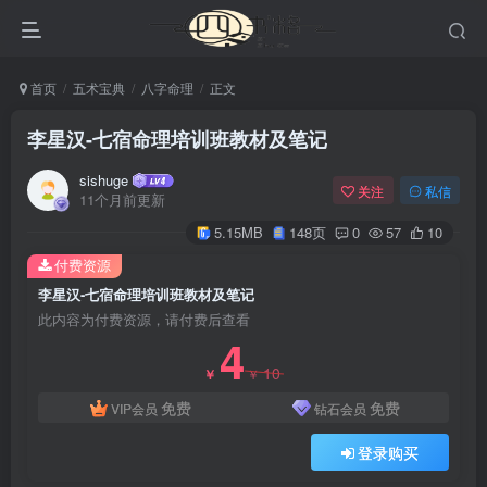
首页
五术宝典
八字命理
正文
李星汉-七宿命理培训班教材及笔记
sishuge
关注
私信
11个月前更新
5.15MB
148页
0
57
10
付费资源
李星汉-七宿命理培训班教材及笔记
此内容为付费资源，请付费后查看
4
10
￥
￥
免费
免费
VIP会员
钻石会员
登录购买