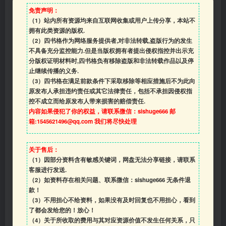
免责声明：
（1）站内所有资源均来自互联网收集或用户上传分享，本站不
拥有此类资源的版权.
（2）四书格作为网络服务提供者,对非法转载,盗版行为的发生
不具备充分监控能力.但是当版权拥有者提出侵权指控并出示充
分版权证明材料时,四书格负有移除盗版和非法转载作品以及停
止继续传播的义务.
（3）四书格在满足前款条件下采取移除等相应措施后不为此向
原发布人承担违约责任或其它法律责任，包括不承担因侵权指
控不成立而给原发布人带来损害的赔偿责任.
内容如果侵犯了你的权益，请联系微信：sishuge666 邮
箱:1545621496@qq.com 我们将尽快处理
关于售后：
（1）因部分资料含有敏感关键词，网盘无法分享链接，请联系
客服进行发送.
（2）如资料存在相关问题、联系微信：sishuge666 无条件退
款！
（3）
不用担心不给资料，如果没有及时回复也不用担心，看到
了都会发给您的！放心！
（4）
关于所收取的费用与其对应资源价值不发生任何关系，只