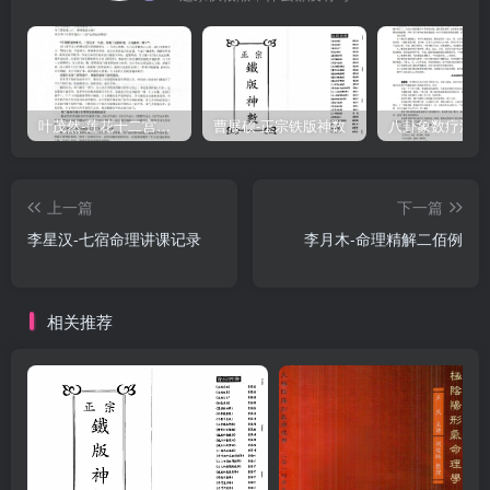
水、冷泉、唾液、尿液、汗液等等；(1)颜色：他的颜色比较特殊，通
常在数量较少的情况下呈透明色、蓝色、青色，但是在数量多的情况
下往往呈浊白色、浅灰色、黑色：(2)季节：代表冬季；(3)方向：代表
北方：(4)味觉：代表咸味；(5)五常：代表智；(6)形态：在形状方面代
叶茂然-莲花十二宫佛家奇门面授及答疑
曹展硕-正宗铁版神数
表横阔形、扁平形、波浪形、光泽状、油脂状；在其他相关物类与行
业上代表泉水、溪水、池水、水沟、下水道、自来水、饮料、水果、
上一篇
下一篇
水利、咖啡冷饮业、制冰业、冰糕、渔业、服务业、贸易业、娱乐
李星汉-七宿命理讲课记录
李月木-命理精解二佰例
业、电影业、唱歌、旅游业、美容业、旅馆业、2古ww.fczha920.0n
相关推荐