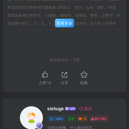
有土的性质之物有地壳基地表上的泥土、细沙、山岳、岩矿、玛瑙、
翡翠及各种石类等等。(1)颜色：咖啡色、棕褐色、黄色；(2)季节：代
查看更多
表四季中的三、六、九、十二这四个月；(3)方向：在方向上代表中
央；(4)味觉：代表甜；(5)五常：代表信；(6)形状：在形态方面代表圆
形、方形、丰厚稳定状态等一切事物；(7)在其他相同物类与行业方面
代表农地、山地、平地、建筑业、砖瓦业、水泥业、陶瓷业、饲料
业、房屋、道路、瓷砖等等；4、庚辛金的综合属性，金的形态类似固
喜欢就支持一下吧
体金属物为一种元素如钴、镭、钨、钙、铅、铁，他的具体形状要看
周围的环境来决定。(1)颜色：白色、金色、铜色等；(2)季节：代表秋
季；(3)方向：代表西方；(4)味觉：代表辛辣；(5)五常：代表义；(6)形
点赞
10
分享
收藏
状：代表菱形、尖形、多边形、多角形及平滑状；其他相关物类与行
业方面代表五金、玻璃、金属机械、钢制家具、金属仪器、金属工
具、刀剑、枪炮、金属乐器、铝制品、以及一切与金属有关的物类与
sishuge
关注
行业。5、壬癸水的综合属性，水的形态类似液体及生物之液化分泌
1.8W+
2
13
85.1W+
体，其运作现象乃是由上方朝下方渗透或者平面扩散。在自然界中已
这家伙很懒，什么都没有写...
知具有水性的物质有云、雾、雨、霜、雪、冰、雹、河水、海水、江