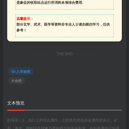
是象征的收取站点运行所消耗各项综合费用.
温馨提示：
部分玄学、武术、医学等资料非专业人士请勿模仿学习，仅供
参考！
THE END
八字命理
# 命理
文本预览
的等等；3、戊己土的综合属性，土的形态类似非金属性的泥土、矿
石、灰尘。他的运作现象乃是由四方向中央和并，在自然界中已知具