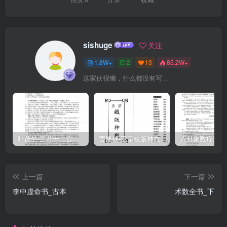
sishuge
关注
1.8W+
2
13
85.2W+
这家伙很懒，什么都没有写...
叶茂然-莲花十二宫佛家奇门面授及答疑
曹展硕-正宗铁版神数
上一篇
下一篇
李中虚命书_古本
术数全书_下