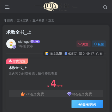
首页
五术宝典
五术专题
正文
术数全书_上
sishuge
关注
私信
1年前发布
18.32MB
638页
0
47
6
付费资源
术数全书_上
此内容为付费资源，请付费后查看
4
10
￥
￥
免费
免费
VIP会员
钻石会员
登录购买