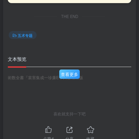
THE END
五术专题
文本预览
查看更多
術数全書『裳害集成一珍廉E中州古籍出版
喜欢就支持一下吧
点赞
6
分享
收藏