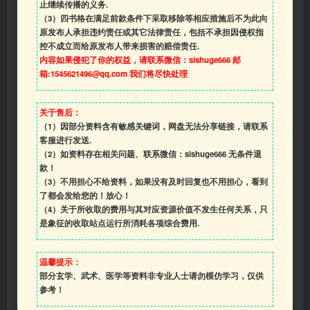
止继续传播的义务.
（3）四书格在满足前款条件下采取移除等相应措施后不为此向
原发布人承担违约责任或其它法律责任，包括不承担因侵权指
控不成立而给原发布人带来损害的赔偿责任.
内容如果侵犯了你的权益，请联系微信：sishuge666 邮
箱:1545621496@qq.com 我们将尽快处理
关于售后：
（1）因部分资料含有敏感关键词，网盘无法分享链接，请联系
客服进行发送.
（2）如资料存在相关问题、联系微信：sishuge666 无条件退
款！
（3）
不用担心不给资料，如果没有及时回复也不用担心，看到
了都会发给您的！放心！
（4）
关于所收取的费用与其对应资源价值不发生任何关系，只
是象征的收取站点运行所消耗各项综合费用.
温馨提示：
部分玄学、武术、医学等资料非专业人士请勿模仿学习，仅供
参考！