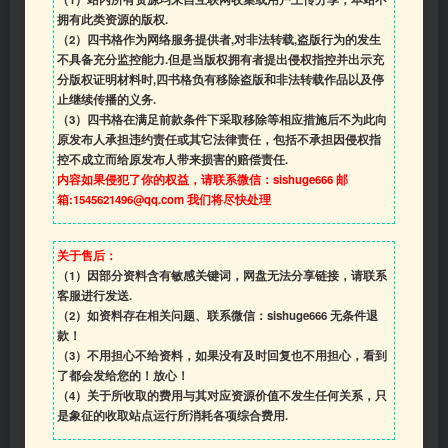
拥有此类资源的版权.
（2）四书格作为网络服务提供者,对非法转载,盗版行为的发生
不具备充分监控能力.但是当版权拥有者提出侵权指控并出示充
分版权证明材料时,四书格负有移除盗版和非法转载作品以及停
止继续传播的义务.
（3）四书格在满足前款条件下采取移除等相应措施后不为此向
原发布人承担违约责任或其它法律责任，包括不承担因侵权指
控不成立而给原发布人带来损害的赔偿责任.
内容如果侵犯了你的权益，请联系微信：sishuge666 邮
箱:1545621496@qq.com 我们将尽快处理
关于售后：
（1）因部分资料含有敏感关键词，网盘无法分享链接，请联系
客服进行发送.
（2）如资料存在相关问题、联系微信：sishuge666 无条件退
款！
（3）
不用担心不给资料，如果没有及时回复也不用担心，看到
了都会发给您的！放心！
（4）
关于所收取的费用与其对应资源价值不发生任何关系，只
是象征的收取站点运行所消耗各项综合费用.