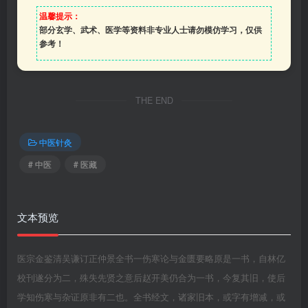
温馨提示：
部分玄学、武术、医学等资料非专业人士请勿模仿学习，仅供
参考！
THE END
中医针灸
# 中医
# 医藏
文本预览
医宗金鉴清吴谦订正仲景全书一伤寒论与金匮要略原是一书，自林亿
校刊遂分为二，殊失先贤之意后赵开美仍合为一书，今复其旧，使后
学知伤寒与杂证原非有二也。全书经文，诸家旧本，或字有增减，或