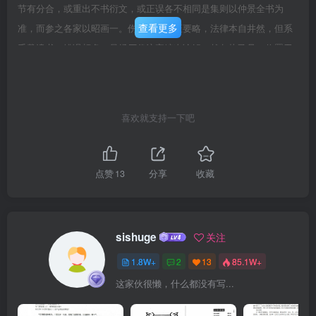
节有分合，或重出不书衍文，或正误各不相同是集则以仲景全书为
查看更多
准，而参之各家以昭画一。伤寒论，金匮要略，法律本自井然，但系
千载遗书，错误颇多，虽经历代注家编次诠解，然各执己见，位置无
常，难以为法，兹集伤寒分经，仍根据方有执条辨而次序先后，则为
变通，金匮门类，悉照林亿校本，而纲领条目，则详为分别并不拘泥
前人，惟在启发后学，足裨实用。经中凡错简遗误，文义不属，应改
喜欢就支持一下吧
补删移者，审辨精驱，皆详于本条经文之下其有全节文义不相符合，
绝难意解者，虽勉加注释，终属牵强，然其中不无可采之句故另汇二
帙，一曰正误，一日存疑，附之卷末，以备参考，金匮要略仿此。书
点赞
13
分享
收藏
中辞精义奥，注释诚难，若徒向辞华，必支离蔓衍，无以阐发微言是
注惟期简易明显，发挥经旨，间或旁参互证，亦惟援引本经，不事虚
文，用滋眩惑。伤寒论，自成无己创注以来，踵之者百余家，金匮要
sishuge
关注
略，自赵良衍义后，继之者十余人各有精义，羽翼经文，然或涉浮
1.8W+
2
13
85.1W+
泛，或近隐晦，醇疵并见，难以适从，兹汰其重复删其冗沓，取其精
这家伙很懒，什么都没有写...
确，实有发明者，集注于右，用资考证。上古有法无方，自仲景始有
法有方，其规矩变化之妙，立法成方之旨，各有精义皆当明晰，兹于