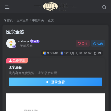
首页
五术宝典
中医针灸
正文
医宗金鉴
sishuge
关注
私信
1年前发布
3.08MB
1251页
0
62
13
免费资源
医宗金鉴
此内容为免费资源，请登录后查看
登录查看