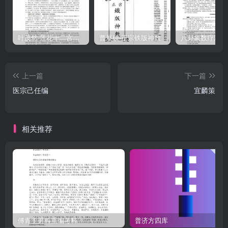
每方必审究其立方主治之理，君臣佐使之相辅，功能性味之相合一一
解于其后，即方中用水之甘澜麻沸，火之宜文宜武，煎之缓急，渍之
迟速服之频顿，莫不各有适病之宜，前人或置而不论者，必备录而详
叶茂然-莲花十二宫佛家奇门面授及答疑
曹展硕-正宗铁版神数
解之。是集伤寒，则首六经，次合病并病，次差后劳复食复阴阳易，
次坏病痉湿喝霍乱次可汗不可汗，可吐不可吐，可下不可下，次平脉
上一篇
下一篇
辨脉法，此一书之次第也首纲领，次具证，次出方，次因误致变，次
医宗己任编
宜麟策
因逆成坏，此一篇之次第也首经文，次注释，次集注，次方药，次方
解集解，其经文有缺误者则加辨论于经文之下，以按字冒之，其与本
条互相互发明，而非专论本条者加辨论于本注之后，亦以按字冒之，
相关推荐
此逐条之次第也，俾后学了然心目，易于融会贯通金匮要略，序法仿
此。金匮二十五章，内有与伤寒文同者，十之一二，虽为重出，然亦
间有义别之处今将伤寒论中己有专注者，则不复赘释，其与本经切要
者，必重加发明，以阐扬其旨。古人姓氏，有传记详明者，昭昭可
考，若仅书其字，则无从知其名矣夫以其人竭虑弹精，久而泯其口，
所不忍也，故于无考者，书其字，可考者书其名以示不没其善之意。
原序
傅青主男科重编考释
普济方四库