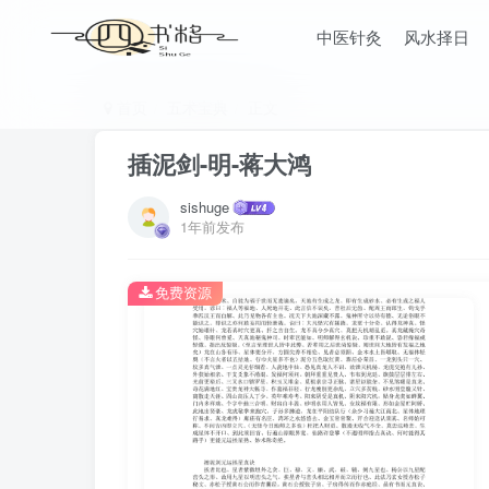
中医针灸
风水择日
首页
五术宝典
正文
插泥剑-明-蒋大鸿
sishuge
1年前发布
免费资源