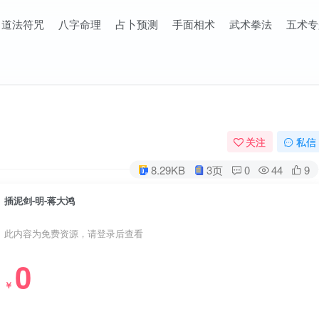
道法符咒
八字命理
占卜预测
手面相术
武术拳法
五术专
关注
私信
8.29KB
3页
0
44
9
插泥剑-明-蒋大鸿
此内容为免费资源，请登录后查看
0
￥