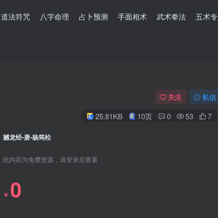
道法符咒
八字命理
占卜预测
手面相术
武术拳法
五术专
关注
私信
25.81KB
10页
0
53
7
撼龙经-唐-杨筠松
此内容为免费资源，请登录后查看
0
￥