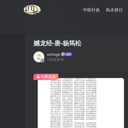
中医针灸
风水择日
首页
五术宝典
正文
撼龙经-唐-杨筠松
sishuge
1年前发布
免费资源