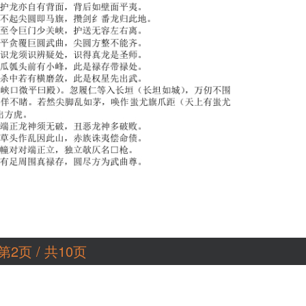
第2页 / 共10页