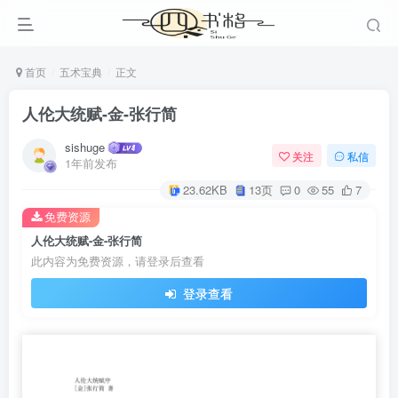
首页
五术宝典
正文
人伦大统赋-金-张行简
sishuge
关注
私信
1年前发布
23.62KB
13页
0
55
7
免费资源
人伦大统赋-金-张行简
此内容为免费资源，请登录后查看
登录查看