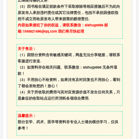
止继续传播的义务.
（3）四书格在满足前款条件下采取移除等相应措施后不为此向
原发布人承担违约责任或其它法律责任，包括不承担因侵权指
控不成立而给原发布人带来损害的赔偿责任.
内容如果侵犯了你的权益，请联系微信：sishuge666 邮
箱:1545621496@qq.com 我们将尽快处理
关于售后：
（1）因部分资料含有敏感关键词，网盘无法分享链接，请联系
客服进行发送.
（2）如资料存在相关问题、联系微信：sishuge666 无条件退
款！
（3）
不用担心不给资料，如果没有及时回复也不用担心，看到
了都会发给您的！放心！
（4）
关于所收取的费用与其对应资源价值不发生任何关系，只
是象征的收取站点运行所消耗各项综合费用.
温馨提示：
部分玄学、武术、医学等资料非专业人士请勿模仿学习，仅供
参考！