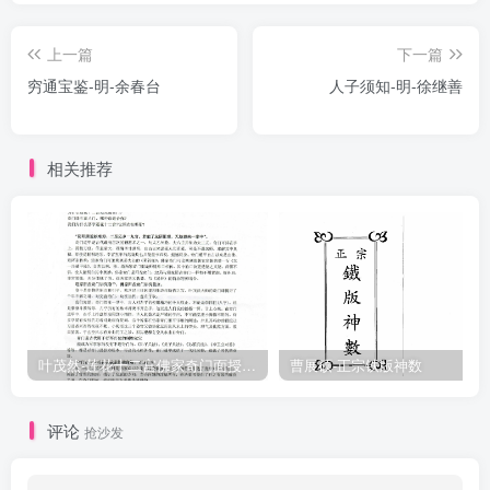
利。《易》曰：吉凶悔吝，生乎动也。成败者得失之本也。人之所谋
上一篇
下一篇
当刚断而不可狐疑，故举动所谋能决则必成，少疑则事乱。)△气清体
穷通宝鉴-明-余春台
人子须知-明-徐继善
赢，虽才高而不久。神强骨壮，保遐毅以无穷。〔气清体赢者，谓之
形神不足，常以不病似病，虽有文学高才，终无远寿。人之寿天皆在
神气骨法所主，若神强骨壮，必享远年之寿。)△颜如冠玉，声若撞
相关推荐
钟。〔冠玉者，美玉也。人颜色要莹然温润，若美玉无瑕乃贵。钟声
良久不绝，人声发於丹田，贵乎深远。若浅短蹇涩破散，天贱之相
也。〕△四渎最宜深且阔，五狱必须穹与隆。〔四渎最宜深阔，崖岸
有川流之形，不为漫散破缺。五岳要有峻极之势。)△五宫欲其明而
正，六府欲其实而充。〔五官者，一口、二鼻、三耳、四目、五人
中，欲其明而端正，不宜孤露偏邪。六府者，两辅骨、两颧骨，两颐
骨，欲其充实相辅，不欲支离孤露。)△一宫成十年贵显，一府就十载
叶茂然-莲花十二宫佛家奇门面授及答疑
曹展硕-正宗铁版神数
富丰〔此五官中但一官成就，则享禄十年。此六府中若一府就，则十
载丰足。)
评论
抢沙发