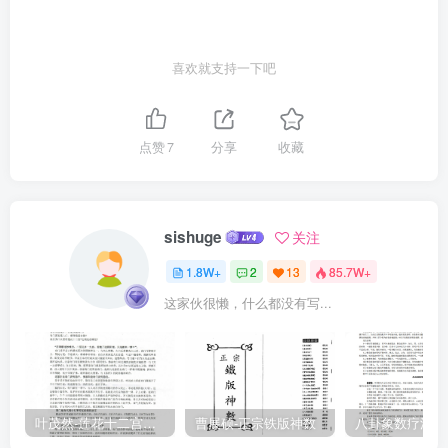
家之冗繁，撮百世之机要，提纲挈领不三二千言，囊括相术殆尽，条
目疏畅而有节，文辞华丽而中理，其心亦勤矣，是以初入其门者，未
喜欢就支持一下吧
免钻仰之劳，仆触僭窃之非，以鲜闻管见，附注音释其下，仍括诸家
之善以解之，目之曰音注集解，庶使学者有所依藉。然而知面之部
分，莫知适从，亦徒劳耳。面图世传者多指龟为鳌，近获郤阳簿李庭
点赞
7
分享
收藏
玉所图面部，凡六其部分，行运气色骨法纹痣至真且悉，其义愈明而
意愈彰，可为发踪指示之标的也。故弁诸赋首，庶学者披图按赋，相
为表里，决人凶吉如示诸掌，可谓胸中天眼不枯矣，岂无补哉？虽
sishuge
关注
然，获兔鱼必由筌蹄，能乐学必兴其艺，有心于是，而欲齐唐举之
1.8W+
2
13
85.7W+
肩，接许负之踵，谅亦不能不自此始尔。皇庆二年苍龙癸丑瑞阳日秋
这家伙很懒，什么都没有写...
潭薛延年寿之序。人伦大统赋·卷上△贵贱定於骨法，忧喜见於形容。
〔凡人贤愚、贵贱、修短、吉凶、成败、利钝，皆定於骨法也。骨为
君，肉为臣，骨肉欲其相辅为贵，若露骨肉薄者主於下贱。忧喜乃未
来之事，人莫能知。忧喜未分，则气色朝夕发於面部，青忧疑，赤口
舌，白哭泣，黑死墓，黄喜庆。)△悔吝生於动作作之始，成败在乎决
叶茂然-莲花十二宫佛家奇门面授及答疑
曹展硕-正宗铁版神数
断之中。〔悔吝者，吉凶末见，人情虽知喜利而避害，莫知缘害而见