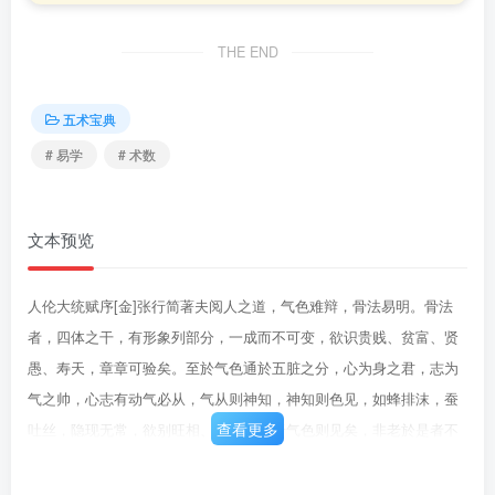
THE END
五术宝典
# 易学
# 术数
文本预览
人伦大统赋序[金]张行简著夫阅人之道，气色难辩，骨法易明。骨法
者，四体之干，有形象列部分，一成而不可变，欲识贵贱、贫富、贤
愚、寿天，章章可验矣。至於气色通於五脏之分，心为身之君，志为
气之帅，心志有动气必从，气从则神知，神知则色见，如蜂排沫，蚕
查看更多
吐丝，隐现无常，欲别旺相、定休咎，于气色则见矣，非老於是者不
能。若精是术，必究是书，是书蔓延於世甚夥，苟不抉择而欲遍览，
犹入海沄沙，成功几日。善乎，金尚书张行简《人伦大统赋》与芟诸