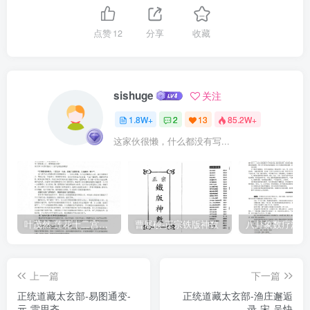
宫，靡不備焉。是謂身中之《易》，今為圖如左，附以先儒之說，明
白無隱，一覽即見，識者當自知之。至元甲申八月望日，古吴石澗道
点赞
12
分享
收藏
人俞玫者。易外别傳古吳石澗道人俞琰述太極邵康節曰：心為太極。
朱紫陽日：太極，虚中之象也。先天圆《参同契》云：終《坤》始
《復》，如循連環。邵康節詩云：自從會得環中意，閑氣胸中一點
sishuge
关注
無。又云：乾遇巽時觀月窟，地逢雷處看天根。天根月窟閑來往，三
1.8W+
2
13
85.2W+
十六宫都是春。愚謂：月窟在上，天根在下，往來乎月窟、天根之問
这家伙很懒，什么都没有写...
者，心也。何謂三十六官？乾一、兌二、離三、震四、巽五、坎六、
艮七、坤八是也。三十六宫都是春，謂和氣周流乎一身也。如此則三
十六官不在紙上，而在吾身中矣。是道也，邵康節知之，朱紫陽知
之，俗儒不知也。邵康節《皇極經世者》云：先天圖者，環中也。愚
謂：人之一身，即先天圖也。心居人身之中，猶太極在先天圖之中。
叶茂然-莲花十二宫佛家奇门面授及答疑
曹展硕-正宗铁版神数
朱紫陽謂中間空處是也。圖自《復》而始，至《坤》而終，終始相連
如環，故謂之環。環中者，六十四卦環於其外，而太極居其中也。在
上一篇
下一篇
《易》為太極，在人為心：人知心#2為太極，則可以語道矣。又云：
正统道藏太玄部-易图通变-
正统道藏太玄部-渔庄邂逅
冬至之後為呼，夏至之後為吸，此天地一藏之呼吸也。朱紫陽日：天
元-雷思齐
录-宋-吴快