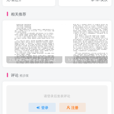
地問只是一氣，自今年冬至到明年冬至，只是一简呼吸：·呼是陽，吸
是陰。愚謂：冬至後自《復》而《乾》，屬陽，故以為呼：夏至後自
相关推荐
《娠》而《坤》，屬陰，故以為吸呼乃氣之出，故屬冬至之後：吸乃
氣之入，故屬夏至之後。大則為天地一藏之呼吸，小則為人身一息之
呼吸。《参同契》云：龍呼於虎，虎吸龍精。又云：呼吸相含育，佇
息為夫婦。盖以呼吸為龍虎，為夫婦。千經萬論，譬喻紛紛，不過呼
吸兩字而已矣。又云.一動一靜，天地之至妙者歟。一動一靜之問，天
地人之至妙者歟#3。朱紫陽日：圆之左屬陽，右屬陰。愚謂：圆左自
《復》至《乾》，陽之動也：圖右自《詬》至《坤》，陰之靜也。一
正统道藏洞神部谱箓类-太上说玄天大圣真武本传神咒妙经–
九转金丹秘诀-宋-陈朴
動一靜之間，乃《坤》末《復》初陰陽之交，在一藏為冬至，在一月
為晦朔之問，在一日則亥末子初是也。孟康日…子之西，亥之束，其
评论
抢沙发
中問也。愚謂：五身之乾、坤內交，靜極機發，而與天地之機#4相
鹰，是诚天地人之至妙者也#5。又云：寂然不動，以其無陽，《坤》
之象也。感而遂通天下之故，陽動于中，《復》之義也。愚謂：寂
请登录后发表评论
者，靜之極也，是為純陰之《坤》：感者，動之初也，是為陽生之
登录
注册
《復》。寂感之問，即一動一靜之間也。又云：無極之前，陰含陽