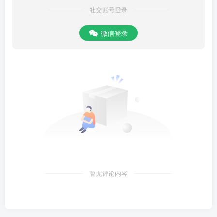
也。有象之後，陽分陰也。朱紫陽日：邵子就圖上說循環之意，自
社交账号登录
《娠》至《坤》是陰含陽，自《復》至《乾》是陽分陰，《坤》、
《復》之問乃無極。袁機仲日：朱子謂《坤》、《復》之問乃無極，
微信登录
其論察矣。又詩云：忽然夜半一聲雷，萬戶千門次第開。若識無中含
有象，許君親見伏羲來。無中含有象，即是《坤》、《復》之問，無
極而太極也。邵子之學，非朱子孰能明之？又《冬至吟》云：冬至子
之半，天心無改移。一陽初動處，萬物未生時。玄酒味方淡，大音聲
正希。此言如不信，更請問庖犧。又云：何者謂之機，天根理極微。
今年初盡處，明日起
暂无评论内容