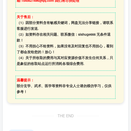
箱:1545621496@qq.com 我们将尽快处理
关于售后：
（1）因部分资料含有敏感关键词，网盘无法分享链接，请联系
客服进行发送.
（2）如资料存在相关问题、联系微信：sishuge666 无条件退
款！
（3）
不用担心不给资料，如果没有及时回复也不用担心，看到
了都会发给您的！放心！
（4）
关于所收取的费用与其对应资源价值不发生任何关系，只
是象征的收取站点运行所消耗各项综合费用.
温馨提示：
部分玄学、武术、医学等资料非专业人士请勿模仿学习，仅供
参考！
THE END