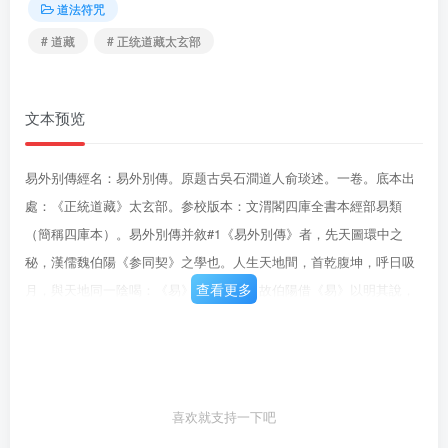
道法符咒
# 道藏
# 正统道藏太玄部
文本预览
易外别傳經名：易外別傳。原题古吳石澗道人俞琰述。一卷。底本出
處：《正統道藏》太玄部。参校版本：文渭閣四庫全書本經部易類
（簡稱四庫本）。易外別傳并敘#1《易外別傳》者，先天圖環中之
秘，漢儒魏伯陽《参同契》之學也。人生天地間，首乾腹坤，呼日吸
查看更多
月，與天地同一陰喝：《易》以道陰陽，故伯陽借《易》以明其說，
大要不出先天圖。是雖《易》道之绪餘，然亦君子養生之切務，盖不
可不知也。圖之妙，在乎終《坤》始《復》，循環無第。其至妙，則
又在乎《坤》、《復》之交，一動一靜之問。愚营學此矣，遍閱《雲
雙》，略曉其一二，忽遇隱者授以讀《易》之法，乃盡得環中之祕，
喜欢就支持一下吧
反而求之吾身，則康節邵子所謂太極，所謂天根月窟，所謂三十六