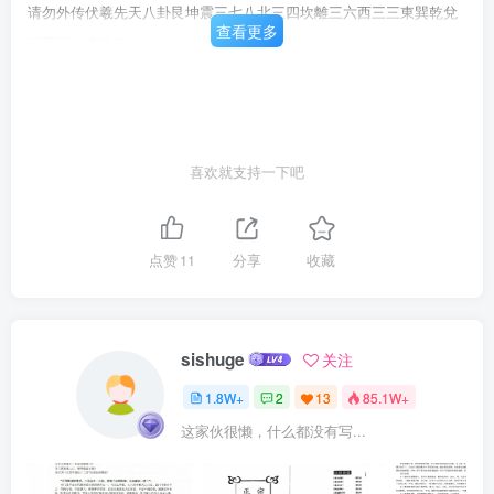
请勿外传伏羲先天八卦艮坤震三七八北三四坎離三六西三三東巽乾兌
查看更多
三五三一南兰二
喜欢就支持一下吧
点赞
11
分享
收藏
sishuge
关注
1.8W+
2
13
85.1W+
这家伙很懒，什么都没有写...