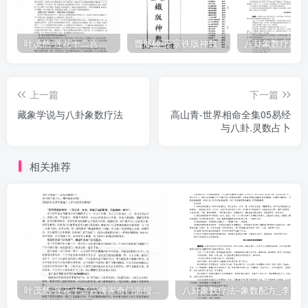
叶茂然-莲花十二宫佛家奇门面授及答疑
曹展硕-正宗铁版神数
上一篇
下一篇
藏象学说与八卦象数疗法
高山青-世界相命全集05易经
与八卦.灵数占卜
相关推荐
叶茂然-莲花十二宫佛家奇门面授及答疑
八卦象数疗法–象数配方_李春彬