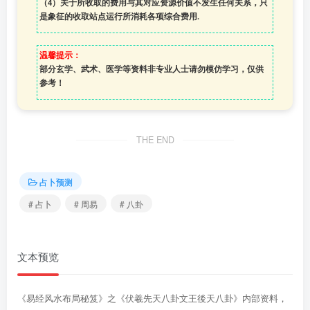
（4）
关于所收取的费用与其对应资源价值不发生任何关系，只
是象征的收取站点运行所消耗各项综合费用.
温馨提示：
部分玄学、武术、医学等资料非专业人士请勿模仿学习，仅供
参考！
THE END
占卜预测
# 占卜
# 周易
# 八卦
文本预览
《易经风水布局秘笈》之《伏羲先天八卦文王後天八卦》内部资料，