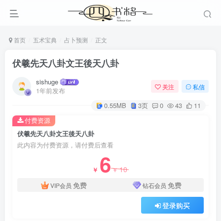
首页
五术宝典
占卜预测
正文
伏羲先天八卦文王後天八卦
sishuge
关注
私信
1年前发布
0.55MB
3页
0
43
11
付费资源
伏羲先天八卦文王後天八卦
此内容为付费资源，请付费后查看
6
10
￥
￥
免费
免费
VIP会员
钻石会员
登录购买