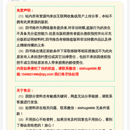
免责声明：
（1）站内所有资源均来自互联网收集或用户上传分享，本站不
拥有此类资源的版权.
（2）四书格作为网络服务提供者,对非法转载,盗版行为的发生
不具备充分监控能力.但是当版权拥有者提出侵权指控并出示充
分版权证明材料时,四书格负有移除盗版和非法转载作品以及停
止继续传播的义务.
（3）四书格在满足前款条件下采取移除等相应措施后不为此向
原发布人承担违约责任或其它法律责任，包括不承担因侵权指
控不成立而给原发布人带来损害的赔偿责任.
内容如果侵犯了你的权益，请联系微信：sishuge666 邮
箱:1545621496@qq.com 我们将尽快处理
关于售后：
（1）因部分资料含有敏感关键词，网盘无法分享链接，请联系
客服进行发送.
（2）如资料存在相关问题、联系微信：sishuge666 无条件退
款！
（3）
不用担心不给资料，如果没有及时回复也不用担心，看到
了都会发给您的！放心！