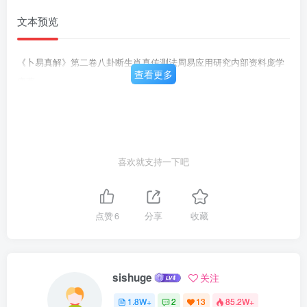
文本预览
《卜易真解》第二卷八卦断生肖真传测法周易应用研究内部资料庞学
查看更多
康著
喜欢就支持一下吧
点赞
6
分享
收藏
sishuge
关注
1.8W+
2
13
85.2W+