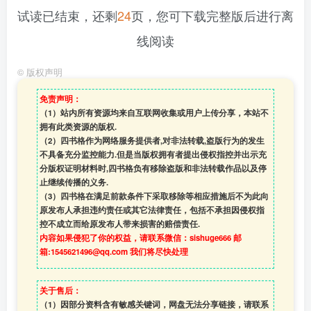
试读已结束，还剩
24
页，您可下载完整版后进行离
线阅读
©
版权声明
免责声明：
（1）站内所有资源均来自互联网收集或用户上传分享，本站不
拥有此类资源的版权.
（2）四书格作为网络服务提供者,对非法转载,盗版行为的发生
不具备充分监控能力.但是当版权拥有者提出侵权指控并出示充
分版权证明材料时,四书格负有移除盗版和非法转载作品以及停
止继续传播的义务.
（3）四书格在满足前款条件下采取移除等相应措施后不为此向
原发布人承担违约责任或其它法律责任，包括不承担因侵权指
控不成立而给原发布人带来损害的赔偿责任.
内容如果侵犯了你的权益，请联系微信：sishuge666 邮
箱:1545621496@qq.com 我们将尽快处理
关于售后：
（1）因部分资料含有敏感关键词，网盘无法分享链接，请联系