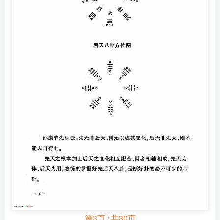
第3页 / 共30页