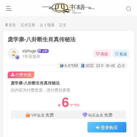
首页
五术宝典
占卜预测
正文
庞学康-八卦断生肖真传秘法
sishuge
关注
私信
1年前发布
9.67MB
30页
0
45
6
付费资源
庞学康-八卦断生肖真传秘法
此内容为付费资源，请付费后查看
6
10
￥
￥
免费
免费
VIP会员
钻石会员
登录购买