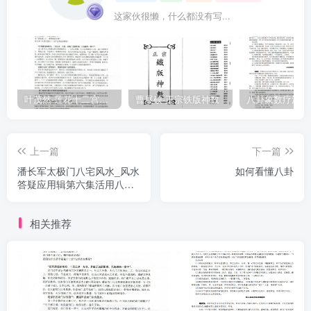
这家伙很懒，什么都没有写...
叶茂然-莲花十二宫佛家奇门面授及答疑
曹展硕-正宗铁版神数
上一篇
下一篇
潘长军太极门八宅风水_风水
如何看懂八卦
答疑应用辑第六集活用八卦
47页
相关推荐