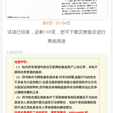
第6页 / 共154页
试读已结束，还剩
148
页，您可下载完整版后进行
离线阅读
©
版权声明
免责声明：
（1）站内所有资源均来自互联网收集或用户上传分享，本站不
拥有此类资源的版权.
（2）四书格作为网络服务提供者,对非法转载,盗版行为的发生
不具备充分监控能力.但是当版权拥有者提出侵权指控并出示充
分版权证明材料时,四书格负有移除盗版和非法转载作品以及停
止继续传播的义务.
（3）四书格在满足前款条件下采取移除等相应措施后不为此向
原发布人承担违约责任或其它法律责任，包括不承担因侵权指
控不成立而给原发布人带来损害的赔偿责任.
内容如果侵犯了你的权益，请联系微信：sishuge666 邮