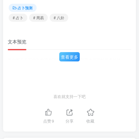
占卜预测
# 占卜
# 周易
# 八卦
文本预览
查看更多
教你断八卦王吉海整理李涵辰实战卦例详释著内都资料切多外传
喜欢就支持一下吧
点赞
9
分享
收藏