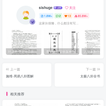
sishuge
关注
1.8W+
2
13
85.8W+
这家伙很懒，什么都没有写...
叶茂然-莲花十二宫佛家奇门面授及答疑
曹展硕-正宗铁版神数
上一篇
下一篇
施维-周易八卦图解
太极八卦全书
相关推荐