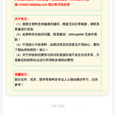
箱:1545621496@qq.com 我们将尽快处理
关于售后：
（1）因部分资料含有敏感关键词，网盘无法分享链接，请联系
客服进行发送.
（2）如资料存在相关问题、联系微信：sishuge666 无条件退
款！
（3）
不用担心不给资料，如果没有及时回复也不用担心，看到
了都会发给您的！放心！
（4）
关于所收取的费用与其对应资源价值不发生任何关系，只
是象征的收取站点运行所消耗各项综合费用.
温馨提示：
部分玄学、武术、医学等资料非专业人士请勿模仿学习，仅供
参考！
THE END