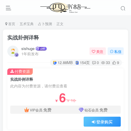
首页
五术宝典
占卜预测
正文
实战卦例详释
sishuge
关注
私信
1年前发布
12.88MB
154页
0
33
9
付费资源
实战卦例详释
此内容为付费资源，请付费后查看
6
10
￥
￥
免费
免费
VIP会员
钻石会员
登录购买