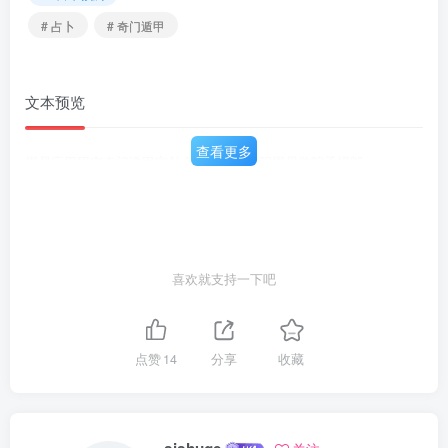
# 占卜
# 奇门遁甲
文本预览
查看更多
周易应用研究奇门遁甲宫卦全图刘广斌安阳周易学院函授部
喜欢就支持一下吧
点赞
14
分享
收藏