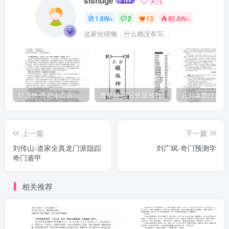
sishuge
关注
1.8W+
2
13
85.8W+
这家伙很懒，什么都没有写...
叶茂然-莲花十二宫佛家奇门面授及答疑
曹展硕-正宗铁版神数
上一篇
下一篇
刘传山-道家全真龙门派隐踪
刘广斌-奇门预测学
奇门遁甲
相关推荐