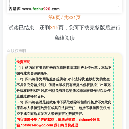
第6页 / 共321页
试读已结束，还剩
315
页，您可下载完整版后进行
离线阅读
©
版权声明
免责声明：
（1）站内所有资源均来自互联网收集或用户上传分享，本站不
拥有此类资源的版权.
（2）四书格作为网络服务提供者,对非法转载,盗版行为的发生
不具备充分监控能力.但是当版权拥有者提出侵权指控并出示充
分版权证明材料时,四书格负有移除盗版和非法转载作品以及停
止继续传播的义务.
（3）四书格在满足前款条件下采取移除等相应措施后不为此向
原发布人承担违约责任或其它法律责任，包括不承担因侵权指
控不成立而给原发布人带来损害的赔偿责任.
内容如果侵犯了你的权益，请联系微信：sishuge666 邮
箱:1545621496@qq.com 我们将尽快处理