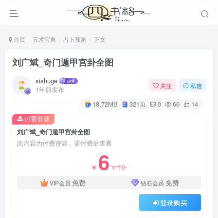
首页
五术宝典
占卜预测
正文
刘广斌_奇门遁甲宫卦全图
sishuge
关注
私信
1年前发布
18.72MB
321页
0
66
14
付费资源
刘广斌_奇门遁甲宫卦全图
此内容为付费资源，请付费后查看
6
10
￥
￥
免费
免费
VIP会员
钻石会员
登录购买