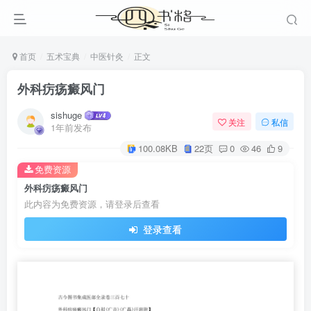
首页
五术宝典
中医针灸
正文
外科疠疡癜风门
sishuge
关注
私信
1年前发布
100.08KB
22页
0
46
9
免费资源
外科疠疡癜风门
此内容为免费资源，请登录后查看
登录查看