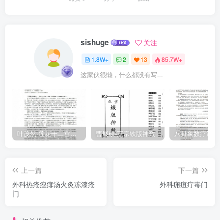
法云：流水不腐，户枢不蠹。此之谓也。故此疾血热明矣。当以药缓
疏泄之，煎局方升麻汤，下钱氏泻青丸，余合随经言之。故病风者，
阳气，上先受也。活法机要【元张洁古】疠风疠风者，荣气热附，其
sishuge
关注
气不清，鼻柱坏而色败，皮肤疡溃，风寒客于脉而不去，故名疠风，
1.8W+
2
13
85.7W+
又曰脉风，俗曰癞。治法：刺肌肉百日，汗出百日，凡二百日须眉生
这家伙很懒，什么都没有写...
而止。先桦皮散，从少至多，服五七日：灸承浆穴七壮，灸疮愈再
灸，再愈，三灸之。后服二圣散泄热祛血之风邪，戒房室三年，病
愈。丹溪心法【元朱震亨】论证治大风病是受得天地间杀物之风，古
人谓之疠风者，以其酷烈暴悍可畏耳。人得之者，须分在上在下。夫
在上者，以醉仙散取臭涎恶血于齿缝中出：在下者，以通天再造散取
叶茂然-莲花十二宫佛家奇门面授及答疑
曹展硕-正宗铁版神数
恶物陈虫于谷道中出。所出虽有上下道路之殊，然皆不外乎阳明一
经。治此病者，须知此意。看其疙瘩与疮，若上先见者，上体多者在
上一篇
下一篇
上也：若下先见者，下体多者在下也：上下同得者，在上复在下也。
外科热疮痤痱汤火灸冻漆疮
外科痈疽疔毒门
阳明经，胃与大肠也，无物不受。此风之入人也，气受之则在上多，
门
血受之则在下多，气血俱受者甚重，自非医者神手，病者铁心，罕有
免此。夫或从上或从下，以渐而来者，皆是可治之病，人见病势之缓