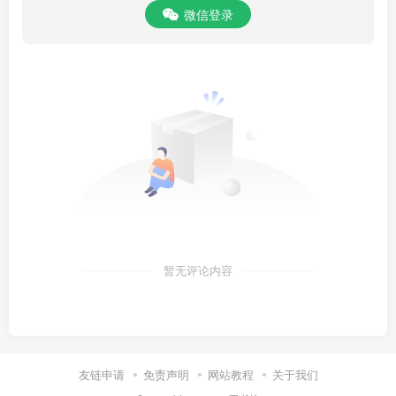
者难愈。治失其法，以致皮死麻木不仁，脉死血溃成脓，肉死割切不
微信登录
痛，筋死手足缓纵，骨死鼻梁崩塌，与夫眉落眼昏，唇翻声哑，甚则
蚀伤眼目，腐烂玉茎，挛孪拳肢
暂无评论内容
友链申请
免责声明
网站教程
关于我们