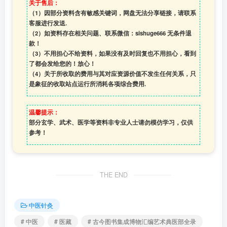
关于售后：
（1）因部分资料含有敏感关键词，网盘无法分享链接，请联系
客服进行发送.
（2）如资料存在相关问题、联系微信：sishuge666 无条件退
款！
（3）
不用担心不给资料，如果没有及时回复也不用担心，看到
了都会发给您的！放心！
（4）
关于所收取的费用与其对应资源价值不发生任何关系，只
是象征的收取站点运行所消耗各项综合费用.
温馨提示：
部分玄学、武术、医学等资料非专业人士请勿模仿学习，仅供
参考！
THE END
中医针灸
# 中医
# 医藏
# 古今图书集成博物汇编艺术典医部全录