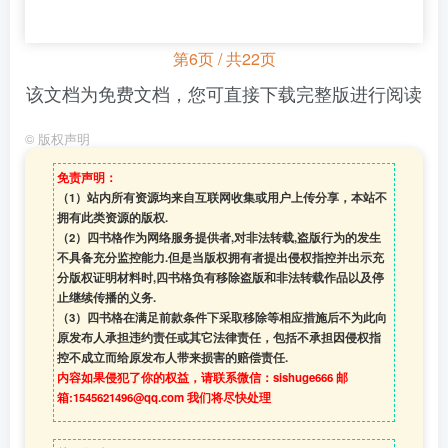
第6页 / 共22页
该文档为免费文档，您可直接下载完整版进行阅读
©
版权声明
免责声明：
（1）站内所有资源均来自互联网收集或用户上传分享，本站不
拥有此类资源的版权.
（2）四书格作为网络服务提供者,对非法转载,盗版行为的发生
不具备充分监控能力.但是当版权拥有者提出侵权指控并出示充
分版权证明材料时,四书格负有移除盗版和非法转载作品以及停
止继续传播的义务.
（3）四书格在满足前款条件下采取移除等相应措施后不为此向
原发布人承担违约责任或其它法律责任，包括不承担因侵权指
控不成立而给原发布人带来损害的赔偿责任.
内容如果侵犯了你的权益，请联系微信：sishuge666 邮
箱:1545621496@qq.com 我们将尽快处理