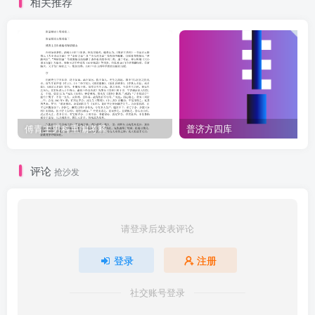
相关推荐
多忽之，虽按此法施治，病己全然脱体。若不能绝味绝色，皆不免再
发，再发则终不救矣。某曾治五人矣，中间惟一妇人得免，以其贫甚
且寡，无物可吃也。余四人三年后皆再发。孙真人云：吾尝治四五百
人，终无一人免于死。非孙真人不能治也，盖无一人能守禁忌耳。此
妇人本病外，又是百余贴加减四物汤，半年之上，方得月经行，十分
安愈。此疾非止肺脏有之，以其病发于鼻，从俗呼为肺风也。鼻准肿
赤胀大而为疮，乃血随气化也。气既不施则血为之聚，血既聚则使肉
傅青主男科重编考释
普济方四库
烂而生虫也。生虫者，厥阴主之。以药缓疏泄之，煎局方升麻汤，下
泻青丸，余病各随经治之。医学入门【明李梴】疠风治法癞即《内
评论
抢沙发
经》疠风，受天地间肃杀风气，酷烈暴悍，最为可畏。一因风毒，或
汗出解衣入水，或酒后当风：二因湿毒，或坐卧湿地，或冒雨露：三
因传染。然未必皆由外也。内伤饮食，热毒过甚，大寒大热，房劳秽
请登录后发表评论
污，以致火动血热，更加外感风寒冷湿而发。初起身上虚痒，或起白
登录
注册
屑紫云如癜风然，或发紫泡疙瘩流脓。上先见者，气分受病，上体必
多：下先见者，血分受病，下体必多：上下俱见者，气血俱病。从上
社交账号登录
而下者为顺风，从下而上者为逆风。但从上从下以渐来者可治，顿发