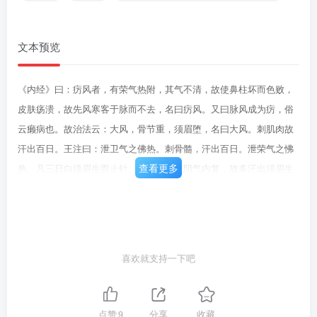
文本预览
《内经》曰：疠风者，有荣气热附，其气不清，故使鼻柱坏而色败，
皮肤疡溃，故先风寒客于脉而不去，名曰疠风。又曰脉风成为疠，俗
云癞病也。故治法云：大风，骨节重，须眉堕，名曰大风。刺肌肉故
汗出百日。王注曰：泄卫气之佛热。刺骨髓，汗出百日。泄荣气之怫
查看更多
热。凡三日白须眉生而止针。佛热屏退，阴气内复，故多汗出须眉生
也。先桦皮散，从少至多：服五七日后，灸承浆穴七壮，灸疮轻再
灸，疮愈再灸：后服二圣散泄热，祛血之风邪。戒房室三年。针灸药
止述类象形，此治肺风之法也。然非止肺脏有之。俗云：鼻属肺，而
病发于肺端而言之，不然，如此者，即鼻准肿赤胀，但为疮之类，乃
喜欢就支持一下吧
谓血随气化，即气不施化则血聚矣：血既聚，使肉腐烂而生虫也。谓
厥阴主生五虫，厥阴为风木，故木生五虫。盖三焦相火热甚而制金，
金衰故木来克侮，经曰：侮胜也。宜泻火热利气之剂，虫自不生也。
点赞
9
分享
收藏