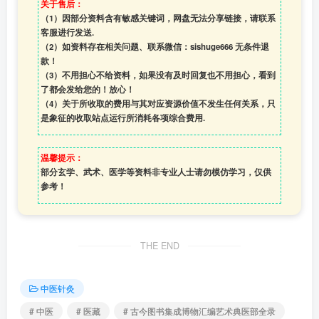
关于售后：
（1）因部分资料含有敏感关键词，网盘无法分享链接，请联系
客服进行发送.
（2）如资料存在相关问题、联系微信：sishuge666 无条件退
款！
（3）
不用担心不给资料，如果没有及时回复也不用担心，看到
了都会发给您的！放心！
（4）
关于所收取的费用与其对应资源价值不发生任何关系，只
是象征的收取站点运行所消耗各项综合费用.
温馨提示：
部分玄学、武术、医学等资料非专业人士请勿模仿学习，仅供
参考！
THE END
中医针灸
# 中医
# 医藏
# 古今图书集成博物汇编艺术典医部全录