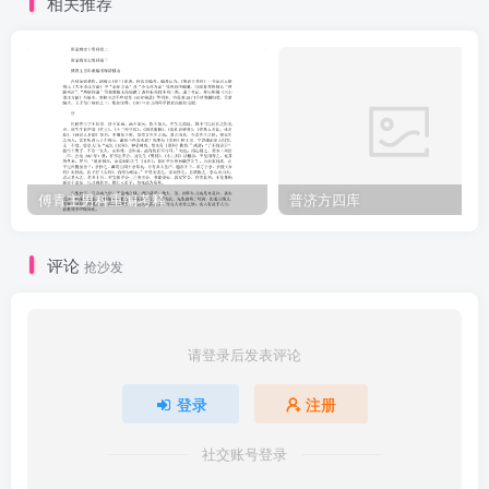
相关推荐
涎，化痰顺气最为先，气顺痰行喘减。顺气陈皮枳壳，化痰半夏天
南，黄芩栀子火邪干，桔梗茯苓开渗。久咳连声不止，面青目撺长
吁，胸高眉顖汗如珠，脸白唇青背曲。骨瘦如柴潮热，鼻高发燥神
虚，哑嘎惊搐不堪除，纵有灵丹无处。虚咳时常作热，面黄气短无
神，当归陈皮白茯苓，栀子黄芩桔梗。知贝前胡天麦，甘草枳壳人
参，再加黄蘗妙如神，前胡生姜作引。婴童百问【明鲁伯嗣】喘急议
曰：小儿有因惊暴触心肺，气虚发喘者：有伤寒，肺气壅盛发喘者：
傅青主男科重编考释
普济方四库
有感风咳嗽，肺虚发喘者：有因食咸，咸鹾伤肺气，发虚痰作喘者：
有食热物毒物，冒触三焦，积热熏蒸清道，肺肝气逆作喘者。喘与气
评论
抢沙发
急有轻重之别耳。喘即口开欲言不能，隘于胸臆，总短促急，心神迷
闷。其因惊发喘逆触心肺暴急张口虚烦神困者，大效雄朱化痰定喘丸
主之，佐以天麻定喘饮，乃效。其伤寒肺气壅盛发喘者，是表不解，
请登录后发表评论
以小青龙汤、麻黄杏子甘草石膏汤，辨其冷热而施治焉。其感风咳嗽
登录
注册
肺虚发喘者，则三拗汤加减治之。其食咸鹾而喘者，啖以生豆腐：有
热，治之以凉肺定喘之剂。又有哮喘者，以许叔征十六般哮喘之法治
社交账号登录
之，无不愈。又有汗下之后而喘急者，葛根、黄连、黄芩主之：喘甚