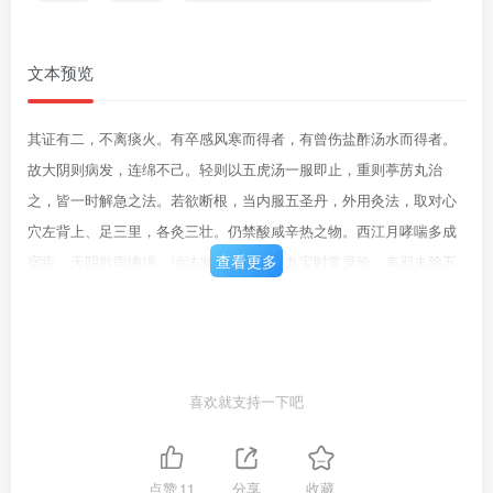
文本预览
其证有二，不离痰火。有卒感风寒而得者，有曾伤盐酢汤水而得者。
故大阴则病发，连绵不己。轻则以五虎汤一服即止，重则葶苈丸治
之，皆一时解急之法。若欲断根，当内服五圣丹，外用灸法，取对心
穴左背上、足三里，各灸三壮。仍禁酸咸辛热之物。西江月哮喘多成
查看更多
宿疾，天阴欲雨缠绵，治法发表又行痰，九宝时常灵验。表邪未除五
虎，里实葶苈为先，不宜砒石作成丸，悞了孩儿命短。效嗽治法有
三：有发汗者，有下泻者，有清补者。如初起挟风寒外感者，轻则苏
沉九宝汤，重则五虎汤，一服如神。如咳久身热而喘急者，此肺中伏
火也，以葶苈丸利之。如咳久肺虚，连绵不己者，即当补肺，治法以
喜欢就支持一下吧
阿胶丸主之。如咳久连声不己，且口鼻俱出血者，治法以茅根汤主
之，甚效。如夏月得咳嗽者，以加味白虎汤治之，不可汗下。如欻喘
盛者，以利痰丸主之如咳嗽而呕吐者，以二陈汤加姜汁治之。如咳久
点赞
11
分享
收藏