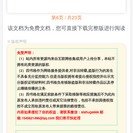
第6页 / 共23页
该文档为免费文档，您可直接下载完整版进行阅读
©
版权声明
免责声明：
（1）站内所有资源均来自互联网收集或用户上传分享，本站不
拥有此类资源的版权.
（2）四书格作为网络服务提供者,对非法转载,盗版行为的发生
不具备充分监控能力.但是当版权拥有者提出侵权指控并出示充
分版权证明材料时,四书格负有移除盗版和非法转载作品以及停
止继续传播的义务.
（3）四书格在满足前款条件下采取移除等相应措施后不为此向
原发布人承担违约责任或其它法律责任，包括不承担因侵权指
控不成立而给原发布人带来损害的赔偿责任.
内容如果侵犯了你的权益，请联系微信：sishuge666 邮
箱:1545621496@qq.com 我们将尽快处理