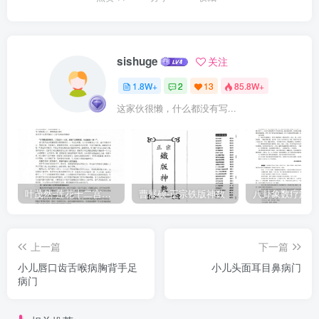
而成龟胸者，治以葶苈丸主之。如咳嗽咽痛声嘎者，治以甘桔汤主
之。祖传治咳嗽，只用玉液丸，细茶汤下。凡咳嗽日久，面色恍白，
目无神彩，气急痰壅，一连百十声不止，昼夜如是，人是虚弱作热
sishuge
关注
者，不治。面青而光，其气喘促哽气，又时常唇白如练，此肝气旺而
1.8W+
2
13
85.8W+
肺气绝，不治。一胸高而喘，肩动胸胁动，更加凉搐者，不治。一潮
这家伙很懒，什么都没有写...
热喘急咳之时，面青黑目上撺，血从口鼻出者，此木火旺盛而肺已
绝，不治。一面白或青，唇白目闭，闷乱头摇手摆，此肺将绝也，不
治。喉舌生痰，其声嘎者，不治，俱日久论。西江月肺乃五脏华盖，
皮毛易感风寒，初医发汗最为先，麻黄杏仁灵验。草果黄芩桔梗，石
膏薄荷人参，前胡枳壳腊茶煎，一服风寒发散。久咳不宜发散，化痰
叶茂然-莲花十二宫佛家奇门面授及答疑
曹展硕-正宗铁版神数
顺气为宜，润下玉液有神奇，不效再行汤剂。贝母陈皮枳壳，茯苓甘
桔芩栀，前胡薄荷杏仁泥，有热石膏堪取。久咳痰壅发热，看他二便
上一篇
下一篇
何如？若还清利是中虚，只用抱龙医处。如果结闭实热，或因日久肺
小儿唇口齿舌喉病胸背手足
小儿头面耳目鼻病门
虚，要分虚实不须拘，此是婴儿命主。久咳连声血出，清金降火为
病门
佳，芩栀甘梗款冬花，知母二冬多下。去白陈皮枳壳，前胡地骨蒌
霜，茯苓元参麦芽加，此个方儿无价。大凡咳嗽治法，必须清化痰