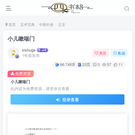
首页
五术宝典
中医针灸
正文
小儿嗽喘门
sishuge
关注
私信
1年前发布
96.74KB
23页
0
57
11
免费资源
小儿嗽喘门
此内容为免费资源，请登录后查看
登录查看