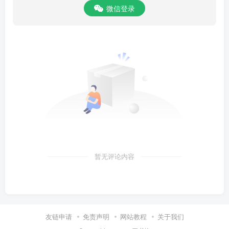
者加葶苈子。又有莩苈丸宽气进食，千金射干汤治咳逆喘急大效。齁
微信登录
（鼻合）《圣济经》论齁（鼻合）证，肺经受风寒，因咳嗽肺停冷血
生痰，致使腑脏有热，睡卧不安，
暂无评论内容
友链申请
免责声明
网站教程
关于我们