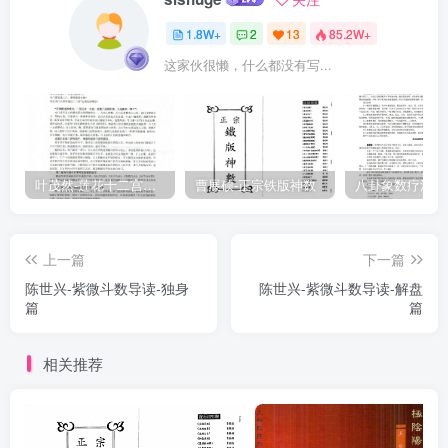
1.8W+
2
13
85.2W+
这家伙很懒，什么都没有写...
叶茂然-莲花十二宫佛家奇门面授及答疑
曹展硕-正宗铁版神数
上一篇
下一篇
陈世兴-紫微斗数导读-独身
陈世兴-紫微斗数导读-解盘
篇
篇
相关推荐