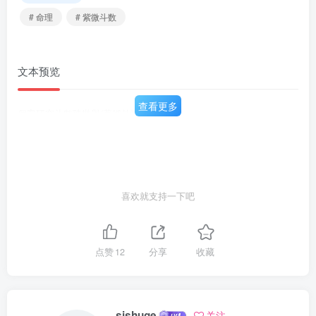
# 命理
# 紫微斗数
文本预览
查看更多
個案研究斗數陳世與/著婚外情篇
喜欢就支持一下吧
点赞
12
分享
收藏
sishuge
关注