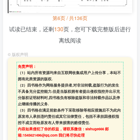
第6页 / 共136页
试读已结束，还剩
130
页，您可下载完整版后进行
离线阅读
©
版权声明
免责声明：
（1）站内所有资源均来自互联网收集或用户上传分享，本站不
拥有此类资源的版权.
（2）四书格作为网络服务提供者,对非法转载,盗版行为的发生
不具备充分监控能力.但是当版权拥有者提出侵权指控并出示充
分版权证明材料时,四书格负有移除盗版和非法转载作品以及停
止继续传播的义务.
（3）四书格在满足前款条件下采取移除等相应措施后不为此向
原发布人承担违约责任或其它法律责任，包括不承担因侵权指
控不成立而给原发布人带来损害的赔偿责任.
内容如果侵犯了你的权益，请联系微信：sishuge666 邮
箱:1545621496@qq.com 我们将尽快处理