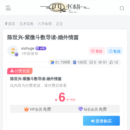
首页
五术宝典
八字命理
正文
陈世兴-紫微斗数导读-婚外情篇
sishuge
关注
私信
1年前发布
31.73MB
136页
0
51
12
付费资源
陈世兴-紫微斗数导读-婚外情篇
此内容为付费资源，请付费后查看
6
10
￥
￥
免费
免费
VIP会员
钻石会员
登录购买