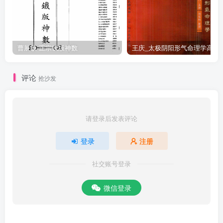
曹展硕-正宗铁版神数
王庆_太极阴阳形气命
评论
抢沙发
请登录后发表评论
登录
注册
社交账号登录
微信登录