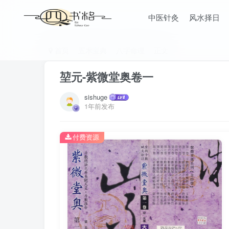
中医针灸
风水择日
首页
五术宝典
八字命理
正文
堃元-紫微堂奥卷一
sishuge
1年前发布
付费资源