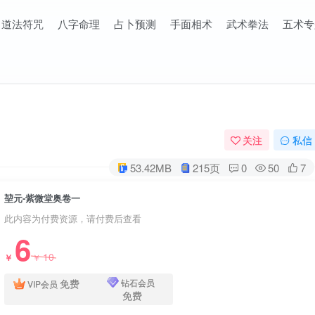
道法符咒
八字命理
占卜预测
手面相术
武术拳法
五术专
关注
私信
53.42MB
215页
0
50
7
堃元-紫微堂奥卷一
此内容为付费资源，请付费后查看
6
10
￥
￥
免费
钻石会员
VIP会员
免费