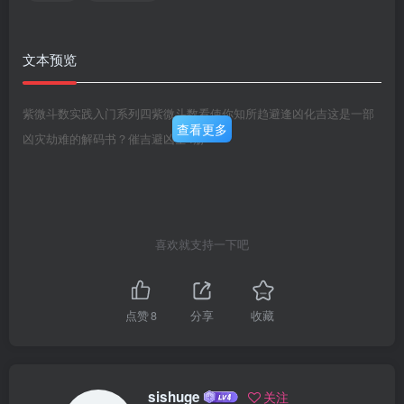
文本预览
紫微斗数实践入门系列四紫微斗数看使你知所趋避逢凶化吉这是一部
查看更多
凶灾劫难的解码书？催吉避凶全4册
喜欢就支持一下吧
点赞
8
分享
收藏
sishuge
关注