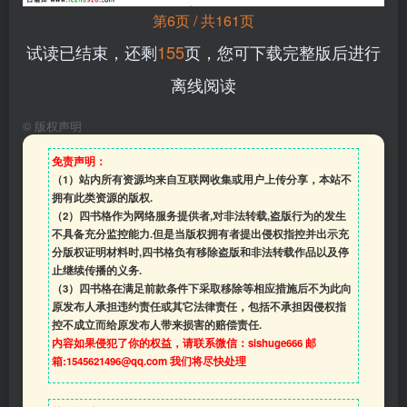
第6页 / 共161页
试读已结束，还剩
155
页，您可下载完整版后进行
离线阅读
©
版权声明
免责声明：
（1）站内所有资源均来自互联网收集或用户上传分享，本站不
拥有此类资源的版权.
（2）四书格作为网络服务提供者,对非法转载,盗版行为的发生
不具备充分监控能力.但是当版权拥有者提出侵权指控并出示充
分版权证明材料时,四书格负有移除盗版和非法转载作品以及停
止继续传播的义务.
（3）四书格在满足前款条件下采取移除等相应措施后不为此向
原发布人承担违约责任或其它法律责任，包括不承担因侵权指
控不成立而给原发布人带来损害的赔偿责任.
内容如果侵犯了你的权益，请联系微信：sishuge666 邮
箱:1545621496@qq.com 我们将尽快处理