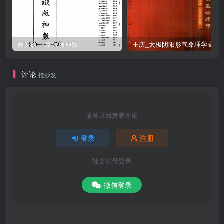
曹展硕-正宗铁版神数
王庆_太极阴阳形气命
评论
抢沙发
请登录后发表评论
登录
注册
社交账号登录
微信登录