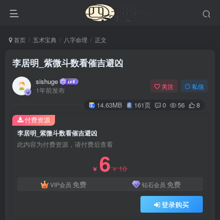
首页
五术宝典
八字命理
正文
李居明_紫微斗数看催吉避凶
sishuge
关注
私信
1年前发布
14.63MB
161页
0
56
8
付费资源
李居明_紫微斗数看催吉避凶
此内容为付费资源，请付费后查看
6
10
￥
￥
免费
免费
VIP会员
钻石会员
登录购买