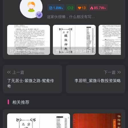
1.8W+
2
13
85.7W+
这家伙很懒，什么都没有写...
叶茂然-莲花十二宫佛家奇门面授及答疑
曹展硕-正宗铁版神数
上一篇
下一篇
了无居士-紫微之路-鸳鸯传
李居明_紫微斗数投资策略
奇
相关推荐