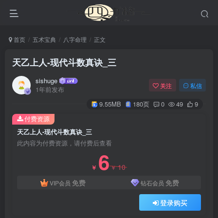
首页
五术宝典
八字命理
正文
天乙上人-现代斗数真诀_三
sishuge
关注
私信
1年前发布
9.55MB
180页
0
49
9
付费资源
天乙上人-现代斗数真诀_三
此内容为付费资源，请付费后查看
6
10
￥
￥
免费
免费
VIP会员
钻石会员
登录购买