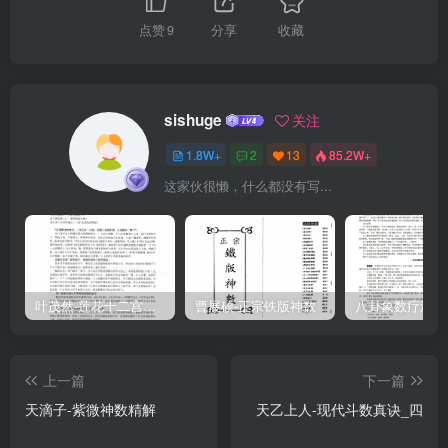
点赞
9
分享
收藏
sishuge
关注
1.8W+
2
13
85.2W+
这家伙很懒，什么都没有写...
叶茂然-莲花十二宫佛家奇门面授及答疑
曹展硕-正宗铁版神数
上一篇
下一篇
天滴子-紫微神数精解
天乙上人-现代斗数真诀_四