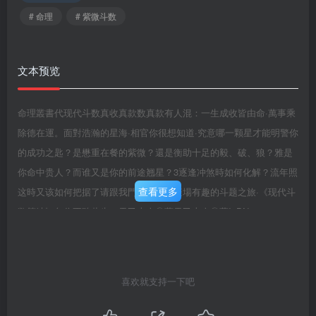
# 命理
# 紫微斗数
文本预览
命理叢書代现代斗数真收真款数真款有人混：一生成收皆由命·萬事乘
除德在運。面對浩瀚的星海·相官你很想知道·究意哪一颗星才能明警你
的成功之匙？是懋重在餐的紫微？還是衡助十足的毅、破、狼？雅是
你命中贵人？而谁又是你的前途翘星？3逐逢冲煞時如何化解？流年照
查看更多
这時又该如何把据了请跟我門一想展開避場有趣的斗题之旅·《现代斗
数算缺》包你不酸此生！天乙上人◎著天乙上人◎著IsBN957-97513-
8-2103078957975138雷童田出版g定惯300元
喜欢就支持一下吧