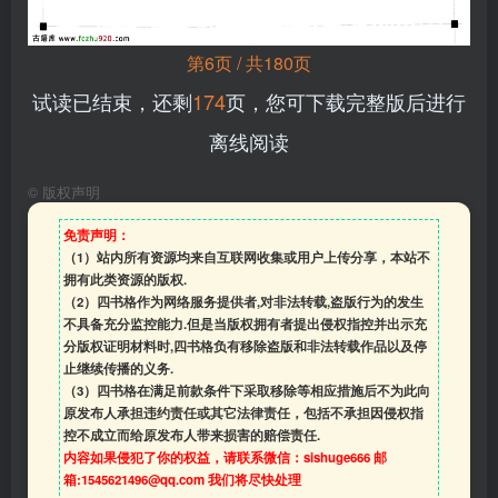
第6页 / 共180页
试读已结束，还剩
174
页，您可下载完整版后进行
离线阅读
©
版权声明
免责声明：
（1）站内所有资源均来自互联网收集或用户上传分享，本站不
拥有此类资源的版权.
（2）四书格作为网络服务提供者,对非法转载,盗版行为的发生
不具备充分监控能力.但是当版权拥有者提出侵权指控并出示充
分版权证明材料时,四书格负有移除盗版和非法转载作品以及停
止继续传播的义务.
（3）四书格在满足前款条件下采取移除等相应措施后不为此向
原发布人承担违约责任或其它法律责任，包括不承担因侵权指
控不成立而给原发布人带来损害的赔偿责任.
内容如果侵犯了你的权益，请联系微信：sishuge666 邮
箱:1545621496@qq.com 我们将尽快处理