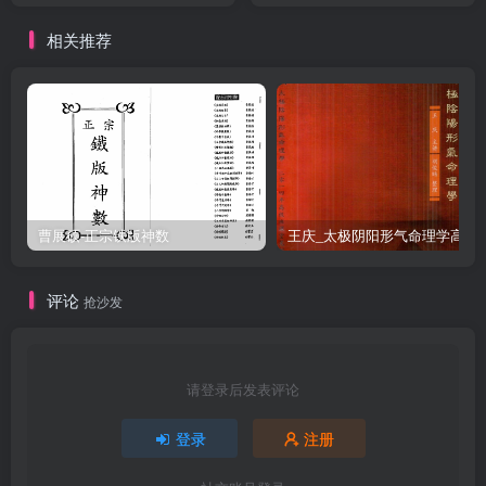
相关推荐
曹展硕-正宗铁版神数
王庆_太极阴阳形气命
评论
抢沙发
请登录后发表评论
登录
注册