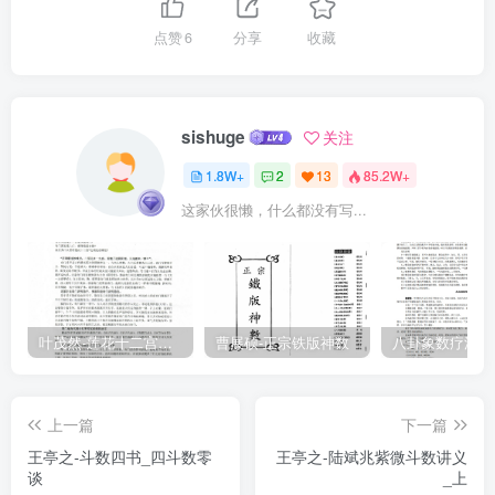
点赞
6
分享
收藏
sishuge
关注
1.8W+
2
13
85.2W+
这家伙很懒，什么都没有写...
叶茂然-莲花十二宫佛家奇门面授及答疑
曹展硕-正宗铁版神数
上一篇
下一篇
王亭之-斗数四书_四斗数零
王亭之-陆斌兆紫微斗数讲义
谈
_上