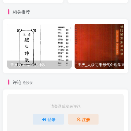
相关推荐
曹展硕-正宗铁版神数
王庆_太极阴阳形气命
评论
抢沙发
请登录后发表评论
登录
注册