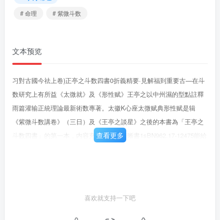
# 命理
# 紫微斗数
文本预览
习對古國今祛上卷)正亭之斗数四書0折義精要·見解福到重要古—在斗
数研究上有所益《太微就》及《形性赋》王亭之以中州濕的型點註釋
雨篇灌输正統理論最新術数專著。太徽K心座太微赋典形性赋是辑
《紫微斗数講卷》（三日）及《王亭之談星》之後的本書為「王亭之
查看更多
斗数四書」的第一本，内容充言，修理清晰書1sBN962.17-12475能給
具研究者一個等引博五文第七版定清满邪七十二开
喜欢就支持一下吧