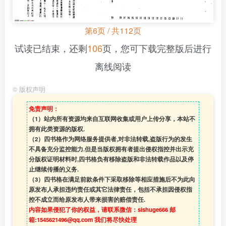
第6页 / 共112页
试读已结束，还剩
106
页，您可下载完整版后进行
离线阅读
©
版权声明
免责声明：
（1）站内所有资源均来自互联网收集或用户上传分享，本站不
拥有此类资源的版权.
（2）四书格作为网络服务提供者,对非法转载,盗版行为的发生
不具备充分监控能力.但是当版权拥有者提出侵权指控并出示充
分版权证明材料时,四书格负有移除盗版和非法转载作品以及停
止继续传播的义务.
（3）四书格在满足前款条件下采取移除等相应措施后不为此向
原发布人承担违约责任或其它法律责任，包括不承担因侵权指
控不成立而给原发布人带来损害的赔偿责任.
内容如果侵犯了你的权益，请联系微信：sishuge666 邮
箱:1545621496@qq.com 我们将尽快处理