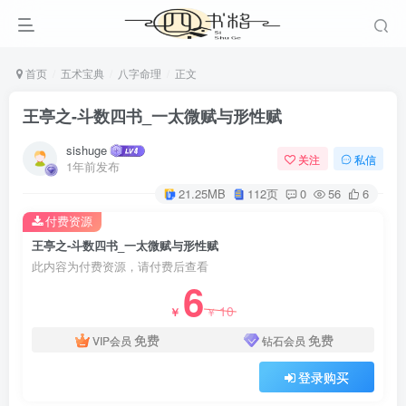
首页
五术宝典
八字命理
正文
王亭之-斗数四书_一太微赋与形性赋
sishuge
关注
私信
1年前发布
21.25MB
112页
0
56
6
付费资源
王亭之-斗数四书_一太微赋与形性赋
此内容为付费资源，请付费后查看
6
10
￥
￥
免费
免费
VIP会员
钻石会员
登录购买