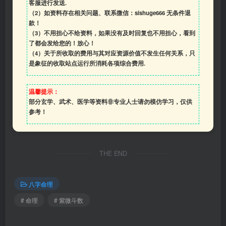
客服进行发送.
（2）如资料存在相关问题、联系微信：sishuge666 无条件退
款！
（3）
不用担心不给资料，如果没有及时回复也不用担心，看到
了都会发给您的！放心！
（4）
关于所收取的费用与其对应资源价值不发生任何关系，只
是象征的收取站点运行所消耗各项综合费用.
温馨提示：
部分玄学、武术、医学等资料非专业人士请勿模仿学习，仅供
参考！
THE END
八字命理
# 命理
# 紫微斗数