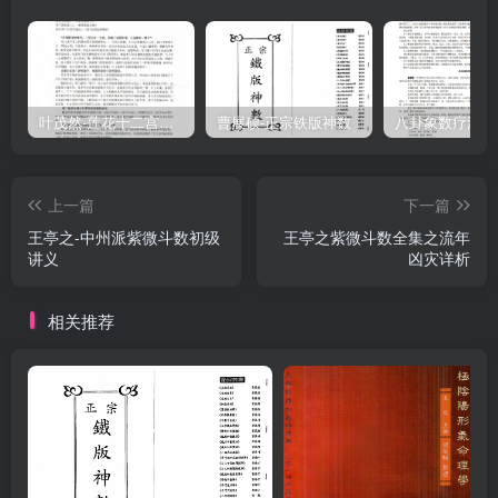
叶茂然-莲花十二宫佛家奇门面授及答疑
曹展硕-正宗铁版神数
上一篇
下一篇
王亭之-中州派紫微斗数初级
王亭之紫微斗数全集之流年
讲义
凶灾详析
相关推荐