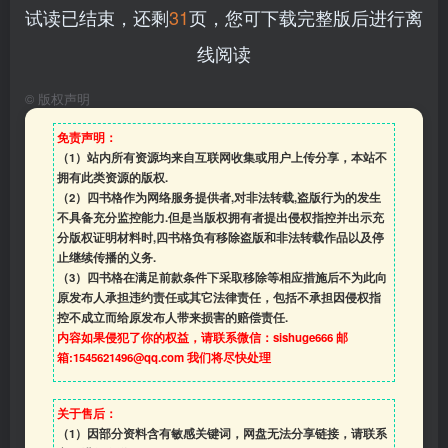
试读已结束，还剩
31
页，您可下载完整版后进行离
线阅读
©
版权声明
免责声明：
（1）站内所有资源均来自互联网收集或用户上传分享，本站不
拥有此类资源的版权.
（2）四书格作为网络服务提供者,对非法转载,盗版行为的发生
不具备充分监控能力.但是当版权拥有者提出侵权指控并出示充
分版权证明材料时,四书格负有移除盗版和非法转载作品以及停
止继续传播的义务.
（3）四书格在满足前款条件下采取移除等相应措施后不为此向
原发布人承担违约责任或其它法律责任，包括不承担因侵权指
控不成立而给原发布人带来损害的赔偿责任.
内容如果侵犯了你的权益，请联系微信：sishuge666 邮
箱:1545621496@qq.com 我们将尽快处理
关于售后：
（1）因部分资料含有敏感关键词，网盘无法分享链接，请联系