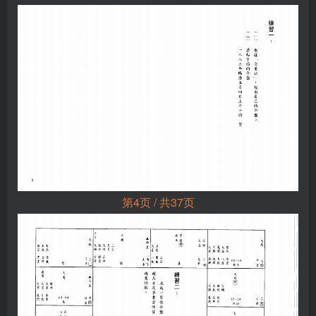
第4页 / 共37页