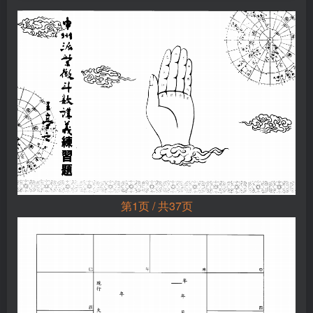
第1页 / 共37页