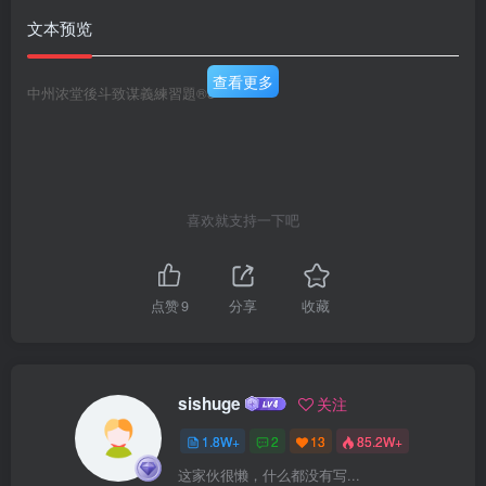
文本预览
查看更多
中州浓堂後斗致谋義練習題®3
喜欢就支持一下吧
点赞
9
分享
收藏
sishuge
关注
1.8W+
2
13
85.2W+
这家伙很懒，什么都没有写...