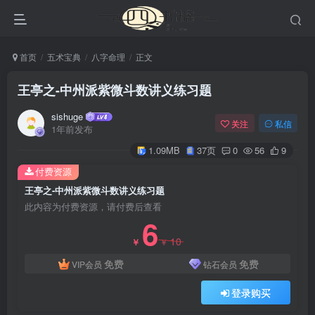
首页
五术宝典
八字命理
正文
王亭之-中州派紫微斗数讲义练习题
sishuge
关注
私信
1年前发布
1.09MB
37页
0
56
9
付费资源
王亭之-中州派紫微斗数讲义练习题
此内容为付费资源，请付费后查看
6
10
￥
￥
免费
免费
VIP会员
钻石会员
登录购买