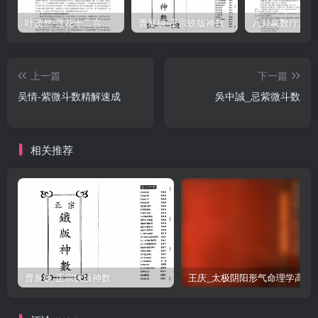
叶茂然-莲花十二宫佛家奇门面授及答疑
曹展硕-正宗铁版神数
上一篇
下一篇
吴情-紫微斗数精解速成
吳中誠_忌紫微斗数
相关推荐
曹展硕-正宗铁版神数
王庆_太极阴阳形气命