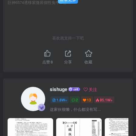
巨神6574透移紫微斑個性兔中©著
喜欢就支持一下吧
点赞
8
分享
收藏
sishuge
关注
1.8W+
2
13
85.1W+
这家伙很懒，什么都没有写...