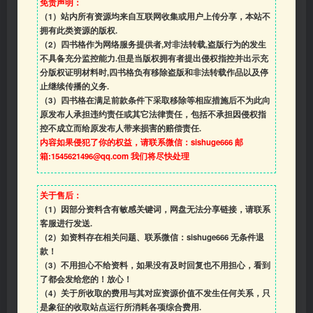
免责声明：
（1）站内所有资源均来自互联网收集或用户上传分享，本站不
拥有此类资源的版权.
（2）四书格作为网络服务提供者,对非法转载,盗版行为的发生
不具备充分监控能力.但是当版权拥有者提出侵权指控并出示充
分版权证明材料时,四书格负有移除盗版和非法转载作品以及停
止继续传播的义务.
（3）四书格在满足前款条件下采取移除等相应措施后不为此向
原发布人承担违约责任或其它法律责任，包括不承担因侵权指
控不成立而给原发布人带来损害的赔偿责任.
内容如果侵犯了你的权益，请联系微信：sishuge666 邮
箱:1545621496@qq.com 我们将尽快处理
关于售后：
（1）因部分资料含有敏感关键词，网盘无法分享链接，请联系
客服进行发送.
（2）如资料存在相关问题、联系微信：sishuge666 无条件退
款！
（3）
不用担心不给资料，如果没有及时回复也不用担心，看到
了都会发给您的！放心！
（4）
关于所收取的费用与其对应资源价值不发生任何关系，只
是象征的收取站点运行所消耗各项综合费用.