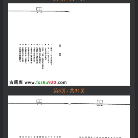
第3页 / 共91页