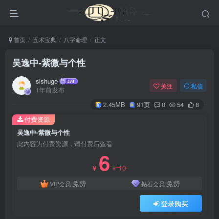
首页
五术宝典
八字命理
正文
吴逸中-紫微与个性
sishuge
关注
私信
1年前发布
2.45MB
91页
0
54
8
付费资源
吴逸中-紫微与个性
此内容为付费资源，请付费后查看
6
10
￥
￥
免费
免费
VIP会员
钻石会员
登录购买