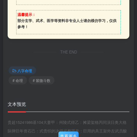
温馨提示：
部分玄学、武术、医学等资料非专业人士请勿模仿学习，仅供
参考！
THE END
八字命理
# 命理
# 紫微斗数
文本预览
贵超15241986基104大妻甲：州陵式得乙：摊梁架格丙同演日奥大格
际牌巨年资石己：式贵织的决得武整圆辛：巨用的具王架外左武员酸
查看更多