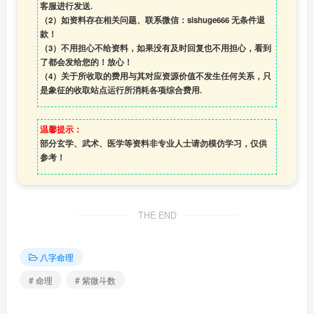
客服进行发送.
（2）如资料存在相关问题、联系微信：sishuge666 无条件退
款！
（3）
不用担心不给资料，如果没有及时回复也不用担心，看到
了都会发给您的！放心！
（4）
关于所收取的费用与其对应资源价值不发生任何关系，只
是象征的收取站点运行所消耗各项综合费用.
温馨提示：
部分玄学、武术、医学等资料非专业人士请勿模仿学习，仅供
参考！
THE END
八字命理
# 命理
# 紫微斗数