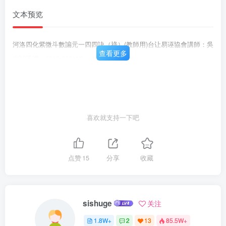
文本预览
河洛四化紫微斗數諞元一四四訣（祿）(教師用)台让易诬協會講師：吳
查看更多
中誠手機：0915-500168
喜欢就支持一下吧
点赞
15
分享
收藏
sishuge
关注
1.8W+
2
13
85.5W+