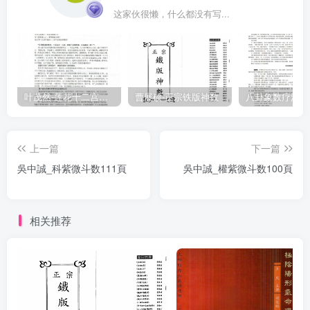
这家伙很懒，什么都没有写...
叶茂然-莲花十二宫佛家奇门面授及答疑
曹展硕-正宗铁版神数
上一篇
下一篇
吳中誠_科紫微斗数111頁
吳中誠_權紫微斗数100頁
相关推荐