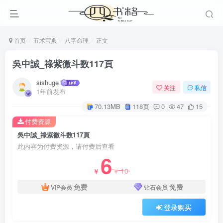
首页
五术宝典
八字命理
正文
吳中誠_祿紫微斗数117頁
sishuge
关注
私信
1年前发布
70.13MB
118页
0
47
15
付费资源
吳中誠_祿紫微斗数117頁
此内容为付费资源，请付费后查看
6
10
￥
￥
免费
免费
VIP会员
钻石会员
登录购买