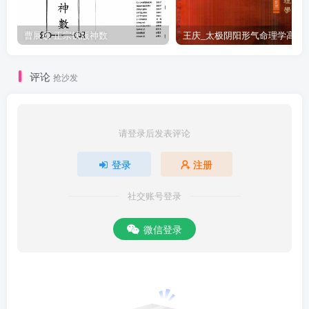
曹展硕-正宗铁版神数
王庆_太极阴阳形气命
评论
抢沙发
请登录后发表评论
登录
注册
社交账号登录
微信登录