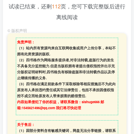
试读已结束，还剩
112
页，您可下载完整版后进行
离线阅读
©
版权声明
免责声明：
（1）站内所有资源均来自互联网收集或用户上传分享，本站不
拥有此类资源的版权.
（2）四书格作为网络服务提供者,对非法转载,盗版行为的发生
不具备充分监控能力.但是当版权拥有者提出侵权指控并出示充
分版权证明材料时,四书格负有移除盗版和非法转载作品以及停
止继续传播的义务.
（3）四书格在满足前款条件下采取移除等相应措施后不为此向
原发布人承担违约责任或其它法律责任，包括不承担因侵权指
控不成立而给原发布人带来损害的赔偿责任.
内容如果侵犯了你的权益，请联系微信：sishuge666 邮
箱:1545621496@qq.com 我们将尽快处理
关于售后：
（1）因部分资料含有敏感关键词，网盘无法分享链接，请联系