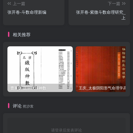
上一篇
下一篇
张开卷-斗数命理新编
张开卷-紫微斗数命理研究_
上
相关推荐
曹展硕-正宗铁版神数
王庆_太极阴阳形气命
评论
抢沙发
请登录后发表评论