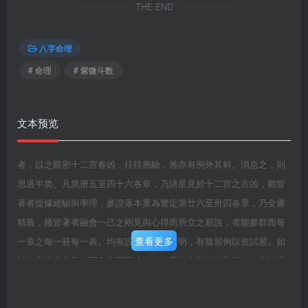
THE END
八字命理
# 命理
# 紫微斗数
文本预览
者，以之眼密十二宫春凶，往往應驗，雅亦有例外其鲜。消息之，則
思過半类。凡第册五至四十六各章，乃諸星見於十二宫之吉凶，鹅皆
著者提據經驗與學理，參證落本重為警定第廿六至卅四各章，乃全書
精義，频皆著者融會一己之刚見與心得而所立之新說，者能參群而每
查看更多
一章之每一获每一表。均有設明例為之說明，有肽習例以资試習。如
以表之檢查為繁，可舍表而用缺。每一章均有肤以做熟記，有表以痛
檢查，兩者具工而同用，如以肤之熟記為難，可舍跌而用表，全書章
次之前後，立說之淺深，皆有序可循，至便初學，画表歌肤之製訂，