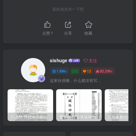
尤切實用。新的推命技術，即為此術之基本術，及此術之理用。全書
喜欢就支持一下吧
凡四十七章。自廿六章至四十七章為下箱。例全書内容乃由舊法戒辰
太乙天人五行諸家演合而成之斗數命理，經著者加以全部徽底改長之
一额
点赞
7
分享
收藏
sishuge
关注
1.8W+
2
13
85.2W+
这家伙很懒，什么都没有写...
叶茂然-莲花十二宫佛家奇门面授及答疑
曹展硕-正宗铁版神数