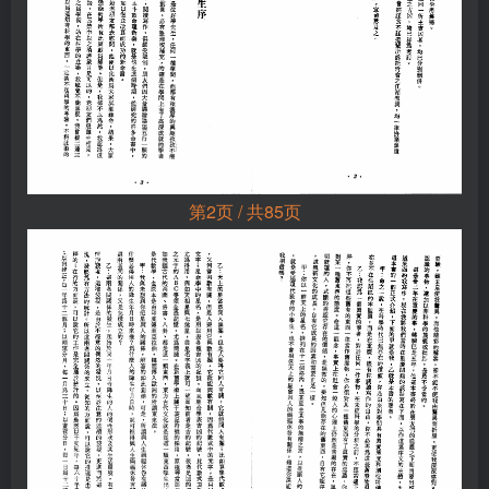
第2页 / 共85页