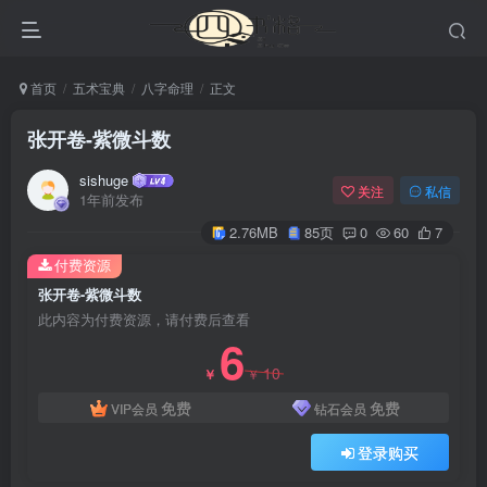
首页
五术宝典
八字命理
正文
张开卷-紫微斗数
sishuge
关注
私信
1年前发布
2.76MB
85页
0
60
7
付费资源
张开卷-紫微斗数
此内容为付费资源，请付费后查看
6
10
￥
￥
免费
免费
VIP会员
钻石会员
登录购买