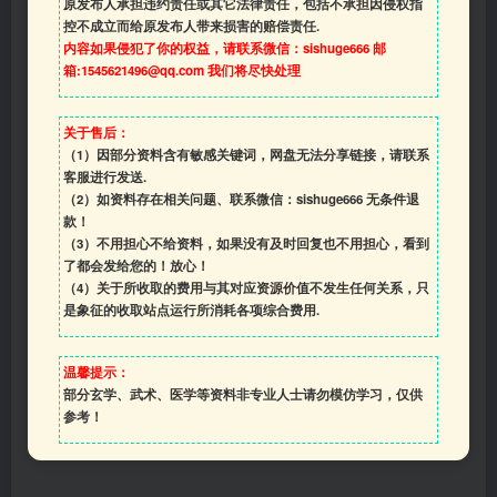
原发布人承担违约责任或其它法律责任，包括不承担因侵权指
控不成立而给原发布人带来损害的赔偿责任.
内容如果侵犯了你的权益，请联系微信：sishuge666 邮
箱:1545621496@qq.com 我们将尽快处理
关于售后：
（1）因部分资料含有敏感关键词，网盘无法分享链接，请联系
客服进行发送.
（2）如资料存在相关问题、联系微信：sishuge666 无条件退
款！
（3）
不用担心不给资料，如果没有及时回复也不用担心，看到
了都会发给您的！放心！
（4）
关于所收取的费用与其对应资源价值不发生任何关系，只
是象征的收取站点运行所消耗各项综合费用.
温馨提示：
部分玄学、武术、医学等资料非专业人士请勿模仿学习，仅供
参考！