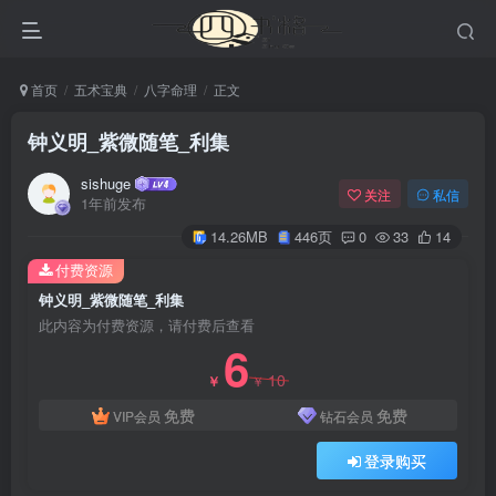
首页
五术宝典
八字命理
正文
钟义明_紫微随笔_利集
sishuge
关注
私信
1年前发布
14.26MB
446页
0
33
14
付费资源
钟义明_紫微随笔_利集
此内容为付费资源，请付费后查看
6
10
￥
￥
免费
免费
VIP会员
钻石会员
登录购买