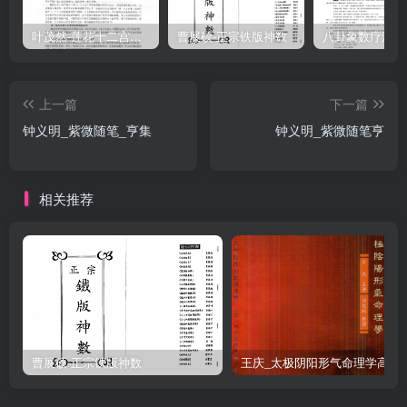
叶茂然-莲花十二宫佛家奇门面授及答疑
曹展硕-正宗铁版神数
上一篇
下一篇
钟义明_紫微随笔_亨集
钟义明_紫微随笔亨
相关推荐
曹展硕-正宗铁版神数
王庆_太极阴阳形气命