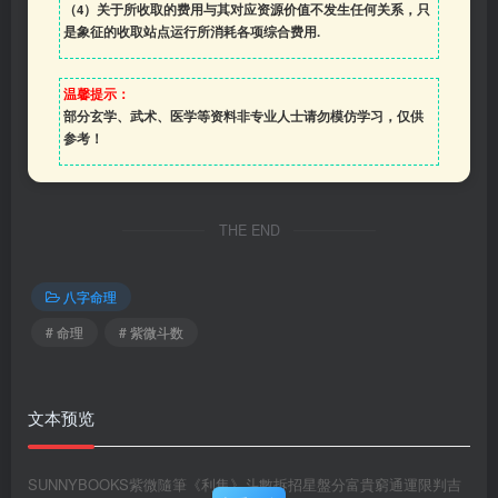
（4）
关于所收取的费用与其对应资源价值不发生任何关系，只
是象征的收取站点运行所消耗各项综合费用.
温馨提示：
部分玄学、武术、医学等资料非专业人士请勿模仿学习，仅供
参考！
THE END
八字命理
# 命理
# 紫微斗数
文本预览
SUNNYBOOKS紫微隨筆《利集》斗數拆招星盤分富貴窮通運限判吉