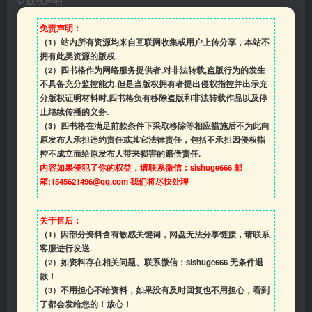
©
版权声明
免责声明：
（1）站内所有资源均来自互联网收集或用户上传分享，本站不
拥有此类资源的版权.
（2）四书格作为网络服务提供者,对非法转载,盗版行为的发生
不具备充分监控能力.但是当版权拥有者提出侵权指控并出示充
分版权证明材料时,四书格负有移除盗版和非法转载作品以及停
止继续传播的义务.
（3）四书格在满足前款条件下采取移除等相应措施后不为此向
原发布人承担违约责任或其它法律责任，包括不承担因侵权指
控不成立而给原发布人带来损害的赔偿责任.
内容如果侵犯了你的权益，请联系微信：sishuge666 邮
箱:1545621496@qq.com 我们将尽快处理
关于售后：
（1）因部分资料含有敏感关键词，网盘无法分享链接，请联系
客服进行发送.
（2）如资料存在相关问题、联系微信：sishuge666 无条件退
款！
（3）
不用担心不给资料，如果没有及时回复也不用担心，看到
了都会发给您的！放心！