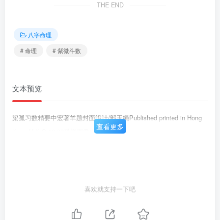
THE END
八字命理
# 命理
# 紫微斗数
文本预览
梁孤习数精要中宏著羊题封面設計/部玉绳Published printed in Hong
查看更多
Kong H.K.S 13.00科举周書出版公司
喜欢就支持一下吧