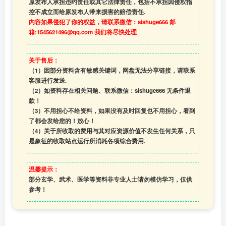
原发布人承担违约责任或其它法律责任，包括不承担因侵权指
控不成立而给原发布人带来损害的赔偿责任.
内容如果侵犯了你的权益，请联系微信：sishuge666 邮
箱:1545621496@qq.com 我们将尽快处理
关于售后：
（1）因部分资料含有敏感关键词，网盘无法分享链接，请联系
客服进行发送.
（2）如资料存在相关问题、联系微信：sishuge666 无条件退
款！
（3）
不用担心不给资料，如果没有及时回复也不用担心，看到
了都会发给您的！放心！
（4）
关于所收取的费用与其对应资源价值不发生任何关系，只
是象征的收取站点运行所消耗各项综合费用.
温馨提示：
部分玄学、武术、医学等资料非专业人士请勿模仿学习，仅供
参考！