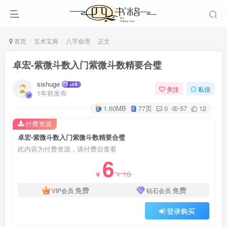
首页
五术宝典
八字命理
正文
卓宏-紫微斗数入门紫微斗数精要合璧
sishuge
关注
私信
1年前发布
1.60MB
77页
0
57
12
付费资源
卓宏-紫微斗数入门紫微斗数精要合璧
此内容为付费资源，请付费后查看
6
10
￥
￥
免费
免费
VIP会员
钻石会员
登录购买