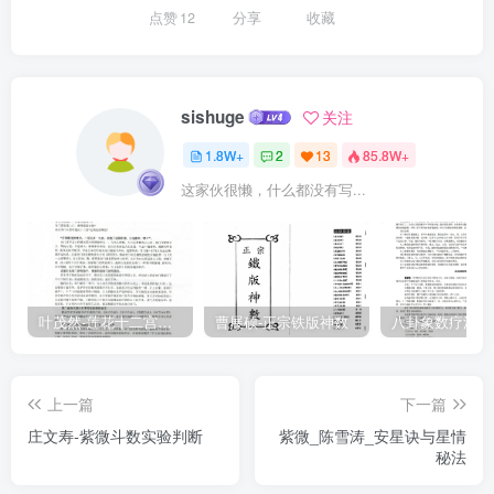
点赞
12
分享
收藏
sishuge
关注
1.8W+
2
13
85.8W+
这家伙很懒，什么都没有写...
叶茂然-莲花十二宫佛家奇门面授及答疑
曹展硕-正宗铁版神数
上一篇
下一篇
庄文寿-紫微斗数实验判断
紫微_陈雪涛_安星诀与星情
秘法