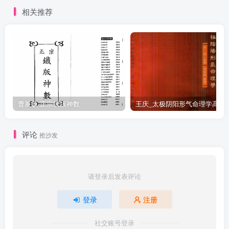
相关推荐
曹展硕-正宗铁版神数
王庆_太极阴阳形气命
评论
抢沙发
请登录后发表评论
登录
注册
社交账号登录