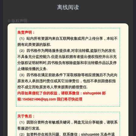
离线阅读
©
版权声明
免责声明：
（1）站内所有资源均来自互联网收集或用户上传分享，本站不
拥有此类资源的版权.
（2）四书格作为网络服务提供者,对非法转载,盗版行为的发生
不具备充分监控能力.但是当版权拥有者提出侵权指控并出示充
分版权证明材料时,四书格负有移除盗版和非法转载作品以及停
止继续传播的义务.
（3）四书格在满足前款条件下采取移除等相应措施后不为此向
原发布人承担违约责任或其它法律责任，包括不承担因侵权指
控不成立而给原发布人带来损害的赔偿责任.
内容如果侵犯了你的权益，请联系微信：sishuge666 邮
箱:1545621496@qq.com 我们将尽快处理
关于售后：
（1）因部分资料含有敏感关键词，网盘无法分享链接，请联系
客服进行发送.
（2）如资料存在相关问题、联系微信：sishuge666 无条件退