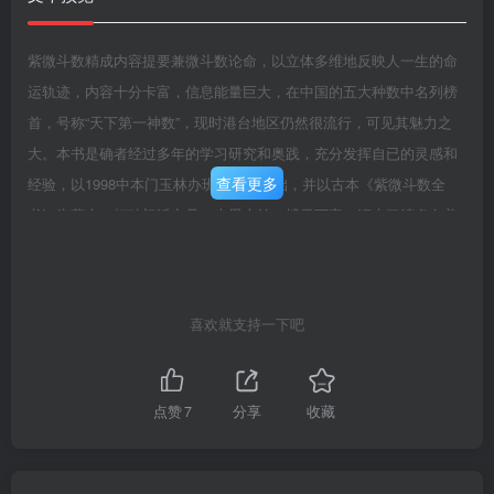
紫微斗数精成内容提要兼微斗数论命，以立体多维地反映人一生的命
运轨迹，内容十分卡富，信息能量巨大，在中国的五大种数中名列榜
首，号称“天下第一神数”，现时港台地区仍然很流行，可见其魅力之
大。本书是确者经过多年的学习研究和奥践，充分发挥自已的灵感和
查看更多
经验，以1998中本门玉林办班款村为基础，并以古本《紫微斗数全
书》为蓝本，打破门派之见，来思广益，博果百家，汇来了清多名着
的精华，进行系统的归纳、盖理、注译和偏辑而成，数度是精，不断
免善，力求在理论和内春上成为校系统、详细、精醉、全面的好书。
递过用大量命例来排盘然后习熟宫、是要义的学习方法，是初学者入
喜欢就支持一下吧
门的不二法门。为方便初学者学习，情、六亲及限年部分内春采用了
查加式的风格，排出命盘后，按十二宫的名称和落宫是曜对号入座，
查找出有关内容，缺合起来就可论斯命主一生及其六豪命远的一些大
点赞
7
分享
收藏
政地势。同时亦有系统的理论分析和波斯奥例，对于有基础者，就可
以融会贡通，灵巧运用，不断央践，提高悟性和预测水平。上捕讲述
紫微斗数的基础知识、嫌盘方法、以及基本的也是主要的论所方法，