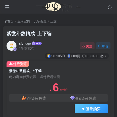
首页
五术宝典
八字命理
正文
紫微斗数精成_上下编
sishuge
关注
私信
1年前发布
90.10MB
608页
0
50
7
付费资源
紫微斗数精成_上下编
此内容为付费资源，请付费后查看
6
10
￥
￥
免费
免费
VIP会员
钻石会员
登录购买