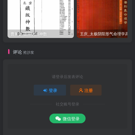
曹展硕-正宗铁版神数
王庆_太极阴阳形气命
评论
抢沙发
请登录后发表评论
登录
注册
社交账号登录
微信登录