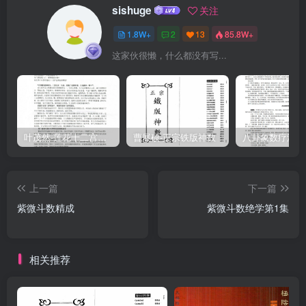
sishuge
关注
即夏情论断法，分析和论斯听先天命数部份。下蒲继埃分析、论断后
1.8W+
2
13
85.8W+
天远势部份和具体命例分析演断，再进一步深入讨论紫微斗数的四化
这家伙很懒，什么都没有写...
分析论断方法，以及隶梅花六关一样灵活远用兼微斗数来预测日常生
活中的人事物的方法。书中语言通俗易筐，内容深入浅出，易学易
用，具有初中文化水平者就能阅镇和应用，既适直于初学者入门学
习，也适宜于有一定基础的爱好者提高参夸之用，还可作为紫微斗数
损测单的教村使用。
叶茂然-莲花十二宫佛家奇门面授及答疑
曹展硕-正宗铁版神数
上一篇
下一篇
紫微斗数精成
紫微斗数绝学第1集
相关推荐