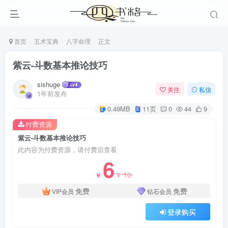
首页
五术宝典
八字命理
正文
紫云-斗数基本推论技巧
sishuge
关注
私信
1年前发布
0.49MB
11页
0
44
9
付费资源
紫云-斗数基本推论技巧
此内容为付费资源，请付费后查看
6
10
￥
￥
免费
免费
VIP会员
钻石会员
登录购买