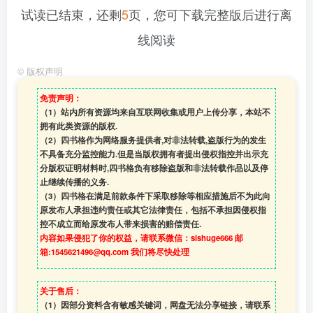
试读已结束，还剩
5
页，您可下载完整版后进行离
线阅读
©
版权声明
免责声明：
（1）站内所有资源均来自互联网收集或用户上传分享，本站不
拥有此类资源的版权.
（2）四书格作为网络服务提供者,对非法转载,盗版行为的发生
不具备充分监控能力.但是当版权拥有者提出侵权指控并出示充
分版权证明材料时,四书格负有移除盗版和非法转载作品以及停
止继续传播的义务.
（3）四书格在满足前款条件下采取移除等相应措施后不为此向
原发布人承担违约责任或其它法律责任，包括不承担因侵权指
控不成立而给原发布人带来损害的赔偿责任.
内容如果侵犯了你的权益，请联系微信：sishuge666 邮
箱:1545621496@qq.com 我们将尽快处理
关于售后：
（1）因部分资料含有敏感关键词，网盘无法分享链接，请联系