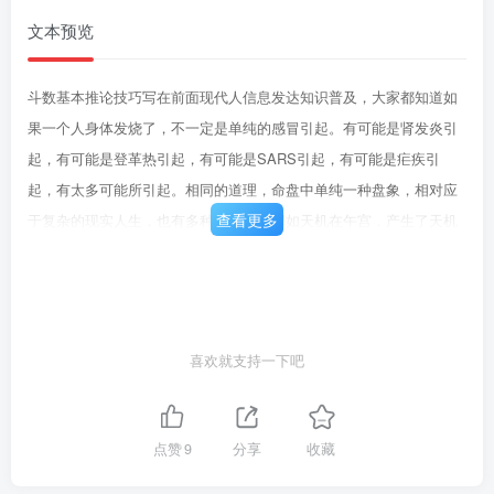
文本预览
斗数基本推论技巧写在前面现代人信息发达知识普及，大家都知道如
果一个人身体发烧了，不一定是单纯的感冒引起。有可能是肾发炎引
起，有可能是登革热引起，有可能是SARS引起，有可能是疟疾引
起，有太多可能所引起。相同的道理，命盘中单纯一种盘象，相对应
查看更多
于复杂的现实人生，也有多种的可能。例如天机在午宫，产生了天机
化忌的机梁羊凶格，又买了坐正南向正北的房子，则可能会产生下列
各种情形其中之一，或一项以上，其中会有个别差异：1、买的是中古
屋，房子旧，除了购屋的钱以外，需要再多花一笔装潢费。2、买的是
新屋，住进去之后，才发现房子的材质或结构有问题。3、不管新屋旧
喜欢就支持一下吧
屋，住进去之后，家庭不和谐。4、居家环境脏乱的像狗窝。5、发生
窃贼入侵，损失财物。6、出现产权纠纷。…等。所以，单纯一种盘
象，相对应于复杂的现实人生，却有多种的可能。要发现这种现象，
点赞
9
分享
收藏
并不需要收集很多命盘，通常不用到一百张就能发现了。但是，很遗