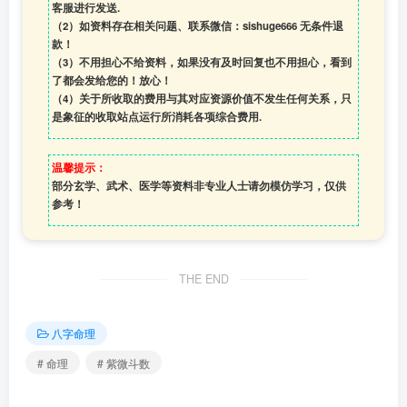
客服进行发送.
（2）如资料存在相关问题、联系微信：sishuge666 无条件退
款！
（3）
不用担心不给资料，如果没有及时回复也不用担心，看到
了都会发给您的！放心！
（4）
关于所收取的费用与其对应资源价值不发生任何关系，只
是象征的收取站点运行所消耗各项综合费用.
温馨提示：
部分玄学、武术、医学等资料非专业人士请勿模仿学习，仅供
参考！
THE END
八字命理
# 命理
# 紫微斗数