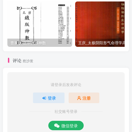
与活盘班。4、本文只代表小弟目前的观点，不代表任何一方，将来也
可能会修正。内容如有错误，虚心欢迎各方同好指正！如有侵害著作
权，请来信告知！如有侵吉著作權·請來后告知！1
曹展硕-正宗铁版神数
王庆_太极阴阳形气命
评论
抢沙发
请登录后发表评论
登录
注册
社交账号登录
微信登录