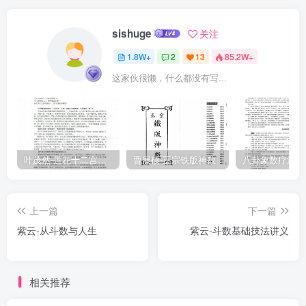
憾的，大家都在追求铁口直断，古本秘诀，以致于只要用国中国小程
度的科学方法，就能发现的现象，弃之不顾！通常一个合格的内科医
sishuge
关注
生，遇到一个发烧的病患，会采用诊断的方式，配合各种先进的仪器
1.8W+
2
13
85.2W+
来检查，最后才能做出正确的诊断。也从来没有人因为医生问了病患
这家伙很懒，什么都没有写...
很多问题，而视他为肉脚医生。但是，如果这种情形发生在一个算命
师身上。则无疑的，他一定会被视为功力不够深厚，出来骗吃骗喝的
江湖术士。新时代的知识分子们，你们要用如古人般，上通天地，下
达鬼神的心态来学习斗数？还是认清自己只是平凡人，运用现代的科
学方法，大胆假设，小心求证的心态来学习斗数？E-MAIL请寄命理网
叶茂然-莲花十二宫佛家奇门面授及答疑
曹展硕-正宗铁版神数
POPSMTP私人信箱POPSMTP二OO四年6月于树林青龙岭绿色之屋
声明：1、本文只是斗数诸多重点的一小部份，由于是只字词组，容易
上一篇
下一篇
流于断章取义，所以仅供参考！2、大部份的内容，是小弟于紫云先生
紫云-从斗数与人生
紫云-斗数基础技法讲义
的星曜赋性班听讲时，上课的笔记，而一小部份的内容为汇整各方心
得，由于公务烦忙与程度问题，仍有不完整之处，请同好不吝指导！
3、有心要学习斗数的同好，如果只凭看书自修是不足够的，完整的养
相关推荐
成教育与坚强的师资才是根本，强烈推荐紫云先生于创见堂的赋性班