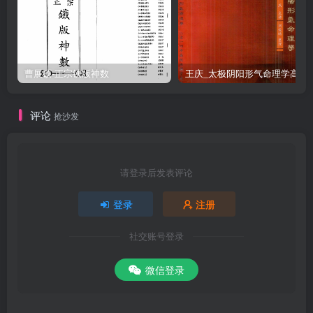
曹展硕-正宗铁版神数
王庆_太极阴阳形气命
评论
抢沙发
请登录后发表评论
登录
注册
社交账号登录
微信登录