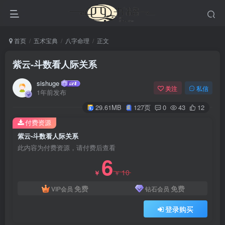
首页
五术宝典
八字命理
正文
紫云-斗数看人际关系
sishuge
关注
私信
1年前发布
29.61MB
127页
0
43
12
付费资源
紫云-斗数看人际关系
此内容为付费资源，请付费后查看
6
10
￥
￥
免费
免费
VIP会员
钻石会员
登录购买