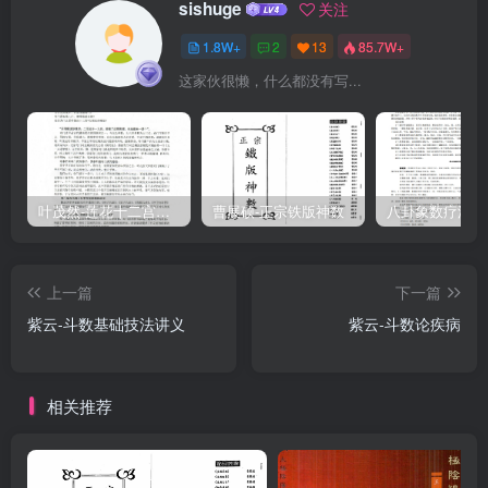
sishuge
关注
1.8W+
2
13
85.7W+
这家伙很懒，什么都没有写...
叶茂然-莲花十二宫佛家奇门面授及答疑
曹展硕-正宗铁版神数
上一篇
下一篇
紫云-斗数基础技法讲义
紫云-斗数论疾病
相关推荐