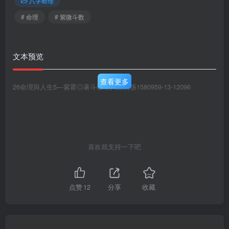
八字命理
# 命理
# 紫微斗数
文本预览
查看更多
26命理與人生5—紫霍◎著斗教看人際關係1580959-13-12096
喜欢就支持一下吧
点赞
12
分享
收藏