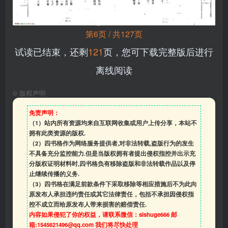
第6页 / 共127页
试读已结束，还剩
121
页，您可下载完整版后进行
离线阅读
©
版权声明
免责声明：
（1）站内所有资源均来自互联网收集或用户上传分享，本站不
拥有此类资源的版权.
（2）四书格作为网络服务提供者,对非法转载,盗版行为的发生
不具备充分监控能力.但是当版权拥有者提出侵权指控并出示充
分版权证明材料时,四书格负有移除盗版和非法转载作品以及停
止继续传播的义务.
（3）四书格在满足前款条件下采取移除等相应措施后不为此向
原发布人承担违约责任或其它法律责任，包括不承担因侵权指
控不成立而给原发布人带来损害的赔偿责任.
内容如果侵犯了你的权益，请联系微信：sishuge666 邮
箱:1545621496@qq.com 我们将尽快处理