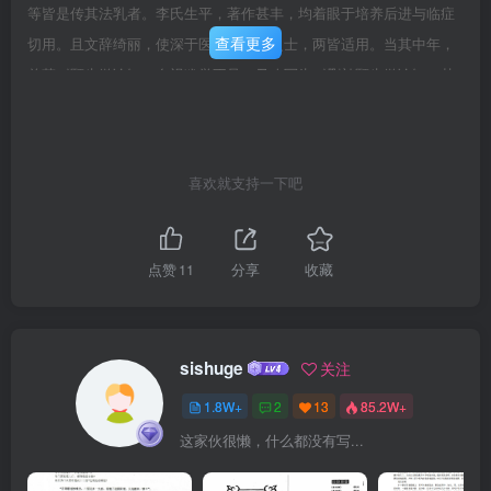
等皆是传其法乳者。李氏生平，著作甚丰，均着眼于培养后进与临症
查看更多
切用。且文辞绮丽，使深于医者与初学之士，两皆适用。当其中年，
曾草《颐生微论》，自视犹觉不足，乃改写为《删补颐生微论》，其
中谈药之作，多编为韵语。崇祯十年(1637)又重着《医宗必读》十
卷。鉴于学医者必先有文学水准，故卷一为（医论、图说》首列论文
十三篇，以骨度、藏象等图附于后。卷二为《四言脉诀》，补原着之
喜欢就支持一下吧
缺略，正传本之差讹，仍旧者十之二三，新改者十之七八，并以〈脉
法心参》附于后，记临症之得乎心而应乎手者与得乎心而不能喻诸口
者，一一详加记载，而以色诊附焉。卷三、卷四，为《本草征要》
点赞
11
分享
收藏
（详见后述）。卷五为伤寒。卷六至卷十为杂病。于论述一病之后，
多附有自己之医案，内容均切实用，便于学习。嘉惠后学匪浅，乃传
世之杰作，故在清代，大江南北之习医者，每以之作为模板。此册乃
sishuge
关注
《征要》之删补单行本，姑就发展源流及变化情况，详加叙述，以弁
1.8W+
2
13
85.2W+
其端。药学书之用韵语或赋体，盖冀后学人之便于诵习也。自金、元
这家伙很懒，什么都没有写...
以来，传本甚多，如《药性赋》为四言四句等。然作赋须对比，每拈
两药，凑为一联，常有言而未透之感。四言者，限于十六字，有因内