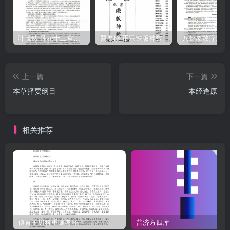
容较多，不尽其意者。有因主治单纯，尚觉字多者，后者，虽关系不
大，然从整体观之，则药之突出主次与使用面之宽窄，又难一目了
然。李氏有鉴于此，故略仿赋体而采用长短偶句，使其繁简适宜，修
叶茂然-莲花十二宫佛家奇门面授及答疑
曹展硕-正宗铁版神数
短合度，初学之士，受惠实多。着者于卷端题云：“本草太多，令人有
望洋之苦，药性太少，令人有遗珠之忧，兹以纲目为主，删繁去复，
上一篇
下一篇
独存精要，采集名论，窃附管窥，详加注释，比之珍珠囊，极其详
本草择要纲目
本经逢原
备，且字句整严，便于诵读。”征要内容，首列药名，药名之下，以小
字标出味、性、归经及为使之药。并记畏、忌、恶、反。与炮制之要
求，间加必要之别名。次入正文，多以对比之句，述其主治，文辞典
相关推荐
雅，表达透切，须长则长，可短则短，视作用之多少而着笔，能恰如
其分。且词藻美妙，如阿胶、石膏等药之叙述，皆铿锵堪诵。正文之
后又加必要之注解，并指出忌用之点，使患者蒙其利而不受其害，用
心良苦。书成，遂风行一时。问世不久，上洋蔡媚、眉山氏仿其体
例，续作《本草征要补遗》计五十八种。清同治年间，先六伯祖光奇
公（讳廷瑾）又为重新分类，意在便于翻检，且酌删其剧毒之品，以
防初学之士掌握不善，易出偏差。并依临症需要，增入便用而易得之
傅青主男科重编考释
普济方四库