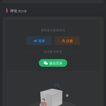
品若干，颜曰《删补本草征要》供门徒抄读。光绪年间，先君蕉麓
公，又续有增补。晚清，吴兴凌奂（字晓五），着《本草害利》内容
评论
抢沙发
多采李氏原文。民国初，丁甘仁先生，创上海中医专门学校，采此书
作药物之课本，对李氏原文，有为删节者，有作补充者，易其名曰
《本草辑要》。丁氏又于其原书之后，补撰《本草续编》增入八十余
请登录后发表评论
种。此外，尚见许多无名之传抄本，有节略者，有摘抄者，有易书名
登录
注册
者，有改内容者，因无刻本，姑不详述。其足取者，亦予采入。此次
整理，以李氏明刊原本为主，更采入蔡氏、与先伯祖、先君及丁氏所
社交账号登录
补，切于实用者，凡若干种，并略插拙续于其中。仍依光奇公原意，
厘为四卷，第一卷为通治部分，亦即多数为作用于全身者。第二卷为
微信登录
形体部分与专科，即分头、面、七窍、四肢、百骸以及外科、伤科、