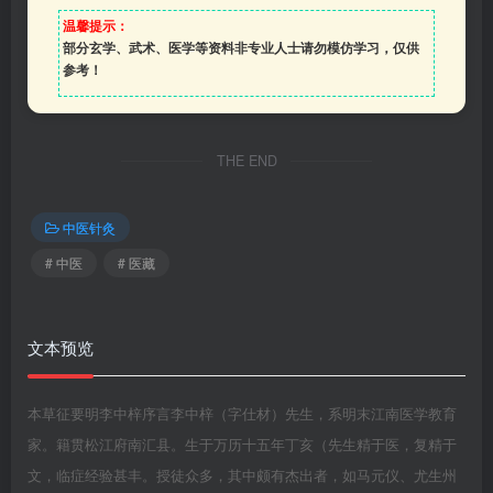
温馨提示：
部分玄学、武术、医学等资料非专业人士请勿模仿学习，仅供
参考！
THE END
中医针灸
# 中医
# 医藏
文本预览
本草征要明李中梓序言李中梓（字仕材）先生，系明末江南医学教育
家。籍贯松江府南汇县。生于万历十五年丁亥（先生精于医，复精于
文，临症经验甚丰。授徒众多，其中颇有杰出者，如马元仪、尤生州