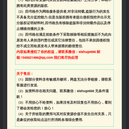
拥有此类资源的版权.
（2）四书格作为网络服务提供者,对非法转载,盗版行为的发生
不具备充分监控能力.但是当版权拥有者提出侵权指控并出示充
分版权证明材料时,四书格负有移除盗版和非法转载作品以及停
止继续传播的义务.
（3）四书格在满足前款条件下采取移除等相应措施后不为此向
原发布人承担违约责任或其它法律责任，包括不承担因侵权指
控不成立而给原发布人带来损害的赔偿责任.
内容如果侵犯了你的权益，请联系微信：sishuge666 邮
箱:1545621496@qq.com 我们将尽快处理
关于售后：
（1）因部分资料含有敏感关键词，网盘无法分享链接，请联系
客服进行发送.
（2）如资料存在相关问题、联系微信：sishuge666 无条件退
款！
（3）
不用担心不给资料，如果没有及时回复也不用担心，看到
了都会发给您的！放心！
（4）
关于所收取的费用与其对应资源价值不发生任何关系，只
是象征的收取站点运行所消耗各项综合费用.