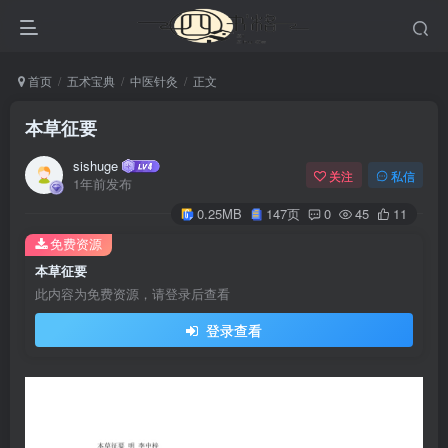
首页
五术宝典
中医针灸
正文
本草征要
sishuge
关注
私信
1年前发布
0.25MB
147页
0
45
11
免费资源
本草征要
此内容为免费资源，请登录后查看
登录查看