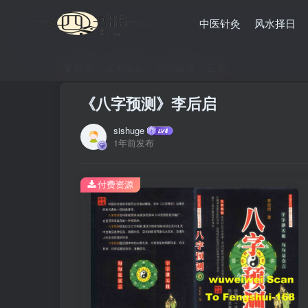
中医针灸
风水择日
首页
五术宝典
八字命理
正文
《八字预测》李后启
sishuge
1年前发布
付费资源