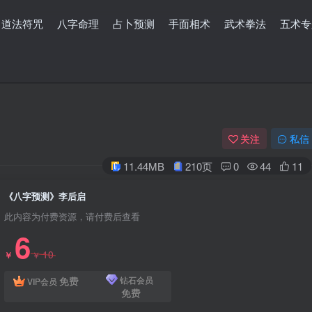
道法符咒
八字命理
占卜预测
手面相术
武术拳法
五术专
关注
私信
11.44MB
210页
0
44
11
《八字预测》李后启
此内容为付费资源，请付费后查看
6
10
￥
￥
免费
钻石会员
VIP会员
免费