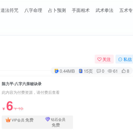
道法符咒
八字命理
占卜预测
手面相术
武术拳法
五术专
关注
私信
0.44MB
15页
0
61
8
陈力平-八字六亲秘诀录
此内容为付费资源，请付费后查看
6
10
￥
￥
免费
钻石会员
VIP会员
免费