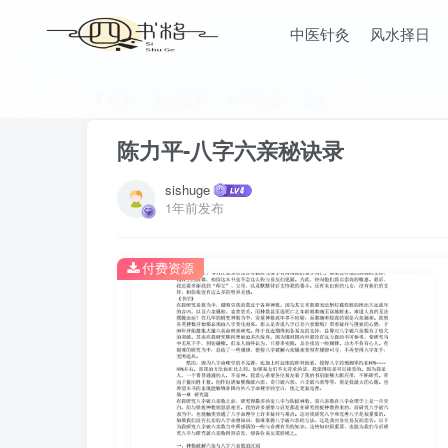
中医针灸
风水择日
首页
五术宝典
八字命理
正文
陈力平-八字六亲秘诀录
sishuge
1年前发布
付费资源