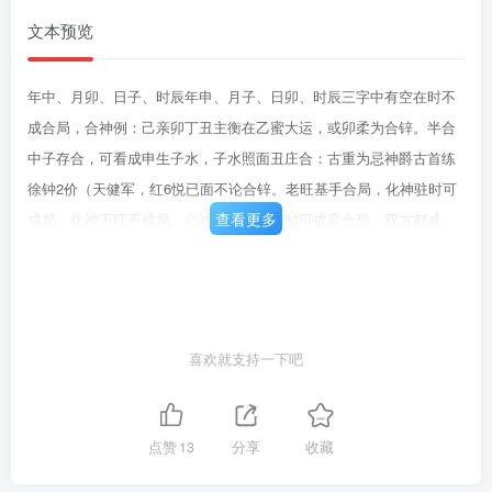
文本预览
年中、月卯、日子、时辰年申、月子、日卯、时辰三字中有空在时不
成合局，合神例：己亲卯丁丑主衡在乙蜜大运，或卯柔为合锌。半合
中子存合，可看成申生子水，子水照面丑庄合：古重为忌神爵古首练
徐钟2价（天健军，红6悦已面不论合锌。老旺基手合局，化神驻时可
查看更多
成局，化神不旺不成局。心神很弱时，有时可成容合辞，双方都减
力，但很少。禹飞八字：癸未元卯甲子已已土墙法架柔序合木局公此
为以强指。比动旺，省看門畫法安三局必临会旺用财。命主克兄弟；
卯峡实时，有好事例：主戌已面庚申已卯叁
喜欢就支持一下吧
点赞
13
分享
收藏