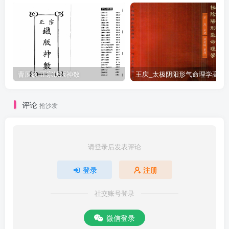
曹展硕-正宗铁版神数
王庆_太极阴阳形气命
评论
抢沙发
请登录后发表评论
登录
注册
社交账号登录
微信登录