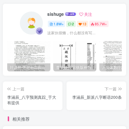
sishuge
关注
1.8W+
2
13
85.7W+
这家伙很懒，什么都没有写...
叶茂然-莲花十二宫佛家奇门面授及答疑
曹展硕-正宗铁版神数
上一篇
下一篇
李涵辰_八字预测真踪_于大
李涵辰_新派八字断语200条
有提供
相关推荐