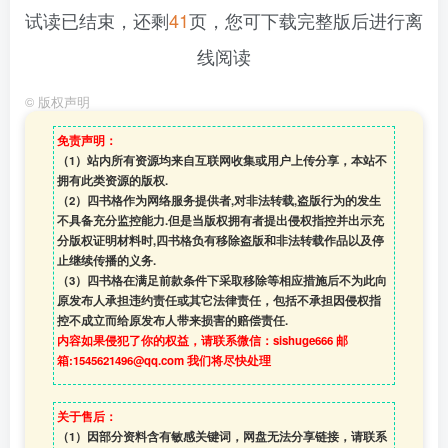
试读已结束，还剩
41
页，您可下载完整版后进行离
线阅读
©
版权声明
免责声明：
（1）站内所有资源均来自互联网收集或用户上传分享，本站不
拥有此类资源的版权.
（2）四书格作为网络服务提供者,对非法转载,盗版行为的发生
不具备充分监控能力.但是当版权拥有者提出侵权指控并出示充
分版权证明材料时,四书格负有移除盗版和非法转载作品以及停
止继续传播的义务.
（3）四书格在满足前款条件下采取移除等相应措施后不为此向
原发布人承担违约责任或其它法律责任，包括不承担因侵权指
控不成立而给原发布人带来损害的赔偿责任.
内容如果侵犯了你的权益，请联系微信：sishuge666 邮
箱:1545621496@qq.com 我们将尽快处理
关于售后：
（1）因部分资料含有敏感关键词，网盘无法分享链接，请联系