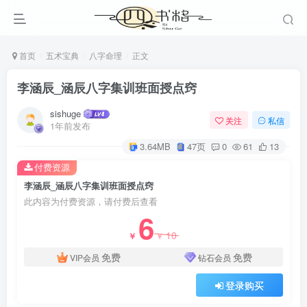
首页
五术宝典
八字命理
正文
李涵辰_涵辰八字集训班面授点窍
sishuge
关注
私信
1年前发布
3.64MB
47页
0
61
13
付费资源
李涵辰_涵辰八字集训班面授点窍
此内容为付费资源，请付费后查看
6
10
￥
￥
免费
免费
VIP会员
钻石会员
登录购买