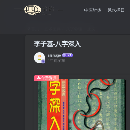
中医针灸
风水择日
首页
五术宝典
八字命理
正文
李子基-八字深入
sishuge
1年前发布
付费资源