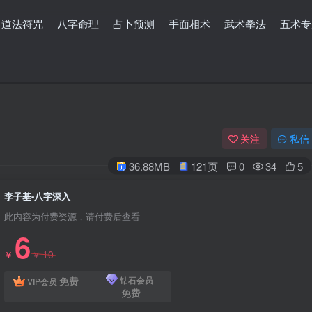
道法符咒
八字命理
占卜预测
手面相术
武术拳法
五术专
关注
私信
36.88MB
121页
0
34
5
李子基-八字深入
此内容为付费资源，请付费后查看
6
10
￥
￥
免费
钻石会员
VIP会员
免费