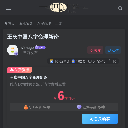
首页
五术宝典
八字命理
正文
王庆中国八字命理新论
sishuge
关注
私信
1年前发布
16.82MB
162页
0
43
10
付费资源
王庆中国八字命理新论
此内容为付费资源，请付费后查看
6
10
￥
￥
免费
免费
VIP会员
钻石会员
登录购买