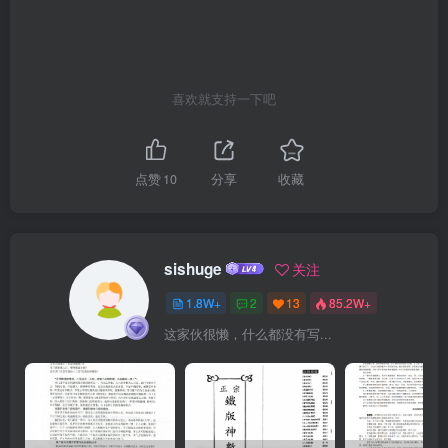
命理资料以及今年秘季泰献的《八字实战密法公开》一书，明显有几
个共同特点。中国八字命理新论其一是思想新：察其思维，其理论，
其观点，无一不在推王庆蒂李洪成中陈出额：其二是语言精：王庆用
喜欢就支持一下吧
粘烁的语言，说清了古往今来人们反复论说但未能彻底说清楚的许多
命理难点：内部资料切勿外传其三是判断准：王庆把命理学简化成符
号学，变模梅为开本：8划×168毫米132印张：10字数：280千京201
点赞
10
分享
收藏
年6月第1板准确，化或然为必然，给命理这门软科学配上了址化的
2001华6月钟1次印刷印数：1一3000册硬指标，使命理学习不再是一
件望梅北海、可望而不可1N7-5188-468-9/366及的推事。而即将正式
sishuge
关注
出版的《中国八字偷理新论》，又定价：25.00元再上层楼，更其高、
1.8W+
2
13
85.2W+
深，绝三个突出特点：一是层次更高，其雄视古今，头脑风暴形成创
这家伙很懒，什么都没有写...
总冲击波，境界高远，横贯