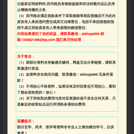
分版权证明材料时,四书格负有移除盗版和非法转载作品以及停
止继续传播的义务.
（3）四书格在满足前款条件下采取移除等相应措施后不为此向
原发布人承担违约责任或其它法律责任，包括不承担因侵权指
控不成立而给原发布人带来损害的赔偿责任.
内容如果侵犯了你的权益，请联系微信：sishuge666 邮
箱:1545621496@qq.com 我们将尽快处理
关于售后：
（1）因部分资料含有敏感关键词，网盘无法分享链接，请联系
客服进行发送.
（2）如资料存在相关问题、联系微信：sishuge666 无条件退
款！
（3）
不用担心不给资料，如果没有及时回复也不用担心，看到
了都会发给您的！放心！
（4）
关于所收取的费用与其对应资源价值不发生任何关系，只
是象征的收取站点运行所消耗各项综合费用.
温馨提示：
部分玄学、武术、医学等资料非专业人士请勿模仿学习，仅供
参考！