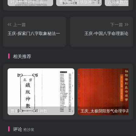
叶茂然-莲花十二宫佛家奇门面授及答疑
曹展硕-正宗铁版神数
上一篇
下一篇
王庆-探索门八字取象秘法一
王庆-中国八字命理新论
相关推荐
曹展硕-正宗铁版神数
王庆_太极阴阳形气命
评论
抢沙发