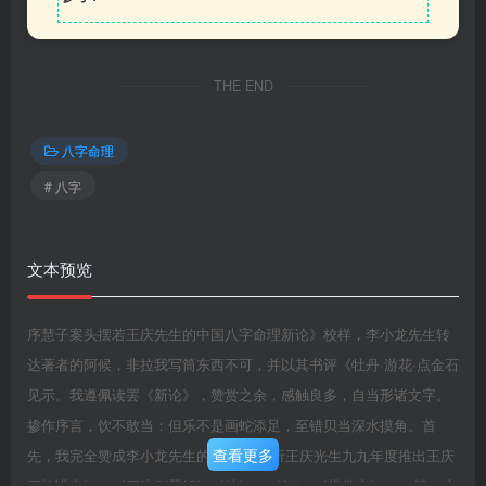
THE END
八字命理
# 八字
文本预览
序慧子案头摆若王庆先生的中国八字命理新论》校样，李小龙先生转
达著者的阿候，非拉我写筒东西不可，并以其书评《牡丹·游花·点金石
见示。我遵佩读罢《新论》，赞赏之余，感触良多，自当形诸文字。
掺作序言，饮不敢当：但乐不是画蛇添足，至错贝当深水摸角。首
查看更多
先，我完全赞成李小龙先生的见解：“分析王庆光生九九年度推出王庆
四柱讲义》、《四注例题解》《特》，《气)、《搽常者》1一5等10本