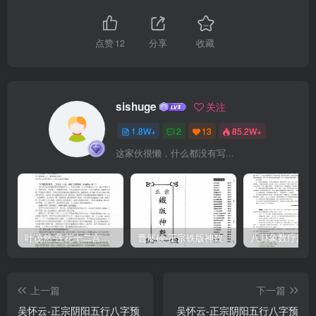
20161313蓄面并可，不得以任何方式抄装或翻印。风云制作
点赞
12
分享
收藏
sishuge
关注
1.8W+
2
13
85.2W+
这家伙很懒，什么都没有写...
叶茂然-莲花十二宫佛家奇门面授及答疑
曹展硕-正宗铁版神数
上一篇
下一篇
吴怀云-正宗阴阳五行八字预
吴怀云-正宗阴阳五行八字预