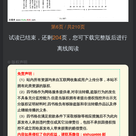
第6页 / 共210页
试读已结束，还剩
204
页，您可下载完整版后进行
离线阅读
©
版权声明
免责声明：
（1）站内所有资源均来自互联网收集或用户上传分享，本站不
拥有此类资源的版权.
（2）四书格作为网络服务提供者,对非法转载,盗版行为的发生
不具备充分监控能力.但是当版权拥有者提出侵权指控并出示充
分版权证明材料时,四书格负有移除盗版和非法转载作品以及停
止继续传播的义务.
（3）四书格在满足前款条件下采取移除等相应措施后不为此向
原发布人承担违约责任或其它法律责任，包括不承担因侵权指
控不成立而给原发布人带来损害的赔偿责任.
内容如果侵犯了你的权益，请联系微信：sishuge666 邮