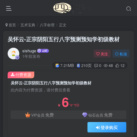
首页
五术宝典
八字命理
正文
吴怀云-正宗阴阳五行八字预测预知学初级教材
sishuge
关注
私信
1年前发布
7.21MB
210页
0
48
12
付费资源
吴怀云-正宗阴阳五行八字预测预知学初级教材
此内容为付费资源，请付费后查看
6
10
￥
￥
免费
免费
VIP会员
钻石会员
登录购买