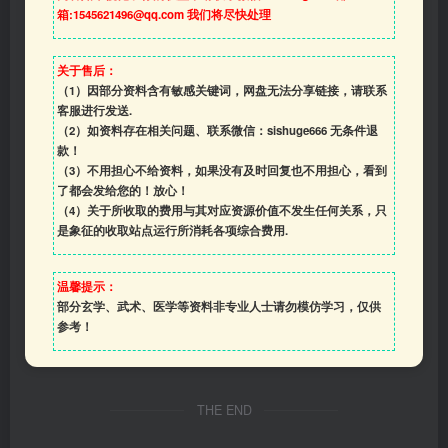
箱:1545621496@qq.com 我们将尽快处理
关于售后：
（1）因部分资料含有敏感关键词，网盘无法分享链接，请联系
客服进行发送.
（2）如资料存在相关问题、联系微信：sishuge666 无条件退
款！
（3）
不用担心不给资料，如果没有及时回复也不用担心，看到
了都会发给您的！放心！
（4）
关于所收取的费用与其对应资源价值不发生任何关系，只
是象征的收取站点运行所消耗各项综合费用.
温馨提示：
部分玄学、武术、医学等资料非专业人士请勿模仿学习，仅供
参考！
THE END