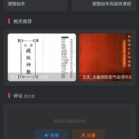
测预知学
测预知学高级班课程
相关推荐
曹展硕-正宗铁版神数
王庆_太极阴阳形气命
评论
抢沙发
请登录后发表评论
登录
注册