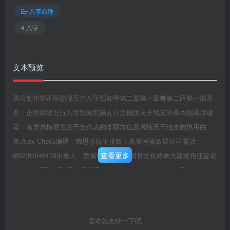
八字命理
# 八字
文本预览
风云制作学正宗除隔五并八字预知學第二章第一章舞第二薛第一節形
名：正宗除陽五行八字预知乳隔五行之概說天干地支的慕本認藏目编
著：南屏员模赛主第干支代表的李丽方位及属性天干地支的惠用由
來:Alex Cho録编臀：我思珍杭字排版：离资网素致展公司電话：
查看更多
(852)81046178出板人：曹展額出版：中因哲文化格會九龍旺角亚皆老
街43-49就雅佳楼6字47戴学话：(852)2618386126186861真：
(882)26181277绢t址：wwnw.168k.m或www.chinesebook.on.ha電子
信箱：168@168k.cm印前：更新印路公可24274536行：利源唐報社
九能旺角洗衣街245-251戴地下23815251国膝鲁跪：962-7943-34-7定
喜欢就支持一下吧
價：港帮200元..版罐所有本書任何邦分之文字及圈片未經出版人