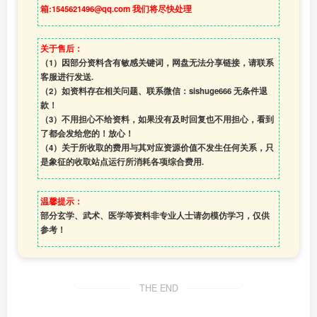
箱:1545621496@qq.com 我们将尽快处理
关于售后：
（1）因部分资料含有敏感关键词，网盘无法分享链接，请联系
客服进行发送.
（2）如资料存在相关问题、联系微信：sishuge666 无条件退
款！
（3）
不用担心不给资料，如果没有及时回复也不用担心，看到
了都会发给您的！放心！
（4）
关于所收取的费用与其对应资源价值不发生任何关系，只
是象征的收取站点运行所消耗各项综合费用.
温馨提示：
部分玄学、武术、医学等资料非专业人士请勿模仿学习，仅供
参考！
THE END