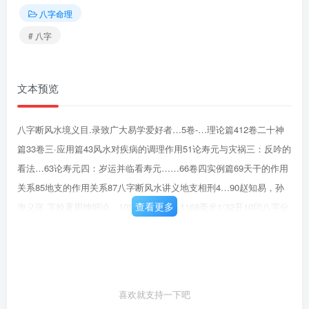
八字命理
# 八字
文本预览
八字断风水境义目.录致广大易学爱好者…5卷-…理论篇412卷二十神
篇33卷三·应用篇43风水对疾病的调理作用51论寿元与灾祸三：反吟的
看法…63论寿元四：岁运并临看寿元……66卷四实例篇69天干的作用
关系85地支的作用关系87八字断风水讲义地支相刑4…90赵知易，孙
查看更多
海义张·字校著用抻细论…105开本：850×1168毫米1/32开10印八字分
析七论细解…1172004年2月第1版2004年2月第1次印刷分析命局信息
的几大观点…124定价：28.00元大运、流年八字命局细论146岁运论
4444…151断应期细解…155卷五特解箱4…167一3
喜欢就支持一下吧