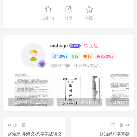
点赞
14
分享
收藏
sishuge
关注
1.8W+
2
13
85.2W+
这家伙很懒，什么都没有写...
叶茂然-莲花十二宫佛家奇门面授及答疑
曹展硕-正宗铁版神数
上一篇
下一篇
赵知易.孙海义-八字实战讲义
赵知易八字真鉴