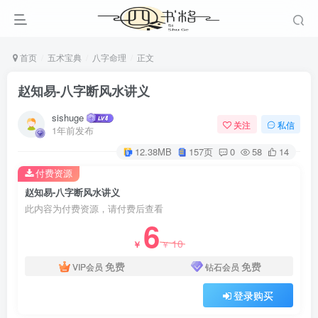
首页
五术宝典
八字命理
正文
赵知易-八字断风水讲义
sishuge
关注
私信
1年前发布
12.38MB
157页
0
58
14
付费资源
赵知易-八字断风水讲义
此内容为付费资源，请付费后查看
6
10
￥
￥
免费
免费
VIP会员
钻石会员
登录购买