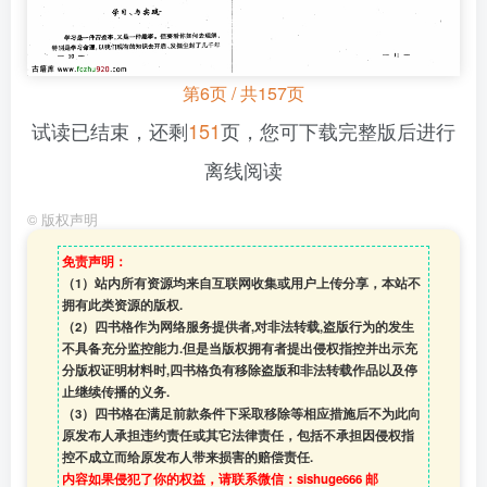
第6页 / 共157页
试读已结束，还剩
151
页，您可下载完整版后进行
离线阅读
©
版权声明
免责声明：
（1）站内所有资源均来自互联网收集或用户上传分享，本站不
拥有此类资源的版权.
（2）四书格作为网络服务提供者,对非法转载,盗版行为的发生
不具备充分监控能力.但是当版权拥有者提出侵权指控并出示充
分版权证明材料时,四书格负有移除盗版和非法转载作品以及停
止继续传播的义务.
（3）四书格在满足前款条件下采取移除等相应措施后不为此向
原发布人承担违约责任或其它法律责任，包括不承担因侵权指
控不成立而给原发布人带来损害的赔偿责任.
内容如果侵犯了你的权益，请联系微信：sishuge666 邮