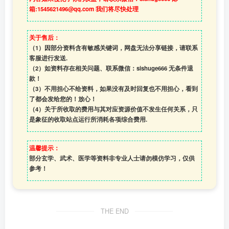
箱:1545621496@qq.com 我们将尽快处理
关于售后：
（1）因部分资料含有敏感关键词，网盘无法分享链接，请联系
客服进行发送.
（2）如资料存在相关问题、联系微信：sishuge666 无条件退
款！
（3）
不用担心不给资料，如果没有及时回复也不用担心，看到
了都会发给您的！放心！
（4）
关于所收取的费用与其对应资源价值不发生任何关系，只
是象征的收取站点运行所消耗各项综合费用.
温馨提示：
部分玄学、武术、医学等资料非专业人士请勿模仿学习，仅供
参考！
THE END