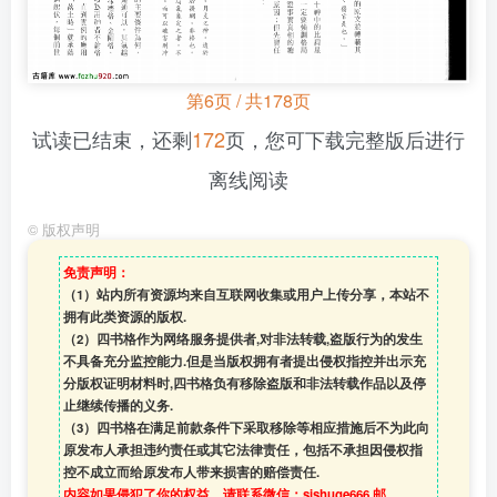
第6页 / 共178页
试读已结束，还剩
172
页，您可下载完整版后进行
离线阅读
©
版权声明
免责声明：
（1）站内所有资源均来自互联网收集或用户上传分享，本站不
拥有此类资源的版权.
（2）四书格作为网络服务提供者,对非法转载,盗版行为的发生
不具备充分监控能力.但是当版权拥有者提出侵权指控并出示充
分版权证明材料时,四书格负有移除盗版和非法转载作品以及停
止继续传播的义务.
（3）四书格在满足前款条件下采取移除等相应措施后不为此向
原发布人承担违约责任或其它法律责任，包括不承担因侵权指
控不成立而给原发布人带来损害的赔偿责任.
内容如果侵犯了你的权益，请联系微信：sishuge666 邮