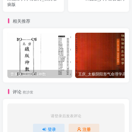
疵版
相关推荐
曹展硕-正宗铁版神数
王庆_太极阴阳形气命
评论
抢沙发
请登录后发表评论
登录
注册