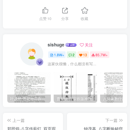
中準碰判新出格局、
点赞
10
分享
收藏
sishuge
关注
1.8W+
2
13
85.7W+
这家伙很懒，什么都没有写...
叶茂然-莲花十二宫佛家奇门面授及答疑
曹展硕-正宗铁版神数
上一篇
下一篇
郑照煌-八字传薪灯_双页瑕
钟茂基_八字断验秘窍