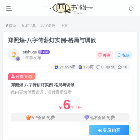
首页
五术宝典
八字命理
正文
郑照煌-八字传薪灯实例-格局与调候
sishuge
关注
私信
1年前发布
21.99MB
178页
0
58
10
付费资源
郑照煌-八字传薪灯实例-格局与调候
此内容为付费资源，请付费后查看
6
10
￥
￥
免费
免费
VIP会员
钻石会员
登录购买