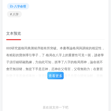
八字命理
# 八字
文本预览
003研究篇格同典测候序能有所突破。本書專論格局與調候的相淀性，
有精彩的寶例導引學子，了·格局在八字上的重要性可見一斑，讀者學
子須仔細研融熟練，方由此可知，抓準了八字的格局用神，論命就不
會茫無頭猪，無從下手是忌神，忌神在父母宫，父母無助力；在妻宫
查看更多
則妻子常惹麻煩事故；宫忌星喜，子息宫與子息星分開來論斷，庶幾
無談矣，遂背用神的就官格最忌傷官來鬼害，假如傷官本氣落在時柱
地支，子息宫，則形成將來必有大成就，有為之青年也；因為正官是
用神，喜用的關係。正八字若是男命，男命以正官為兒女，既是正官
格，则兒女必為貴子，來，那麽就能論命了！舉例：有個八字的格局
喜欢就支持一下吧
為正官格，馬上知道這八字重視格局。格局也是用神，只要能從八字