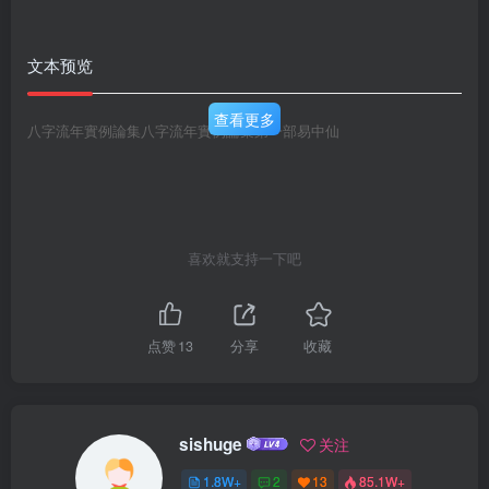
文本预览
查看更多
八字流年實例論集八字流年實例論集第一部易中仙
喜欢就支持一下吧
点赞
13
分享
收藏
sishuge
关注
1.8W+
2
13
85.1W+