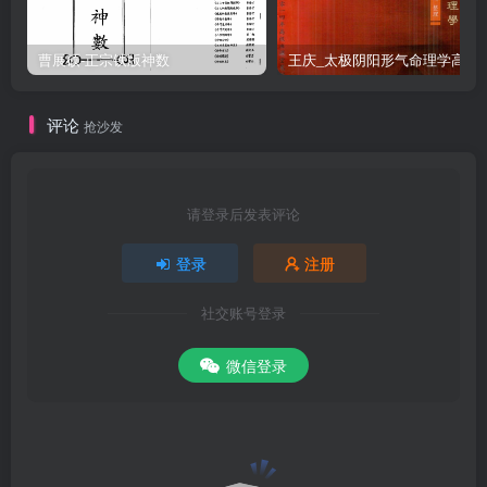
曹展硕-正宗铁版神数
王庆_太极阴阳形气命
评论
抢沙发
请登录后发表评论
登录
注册
社交账号登录
微信登录