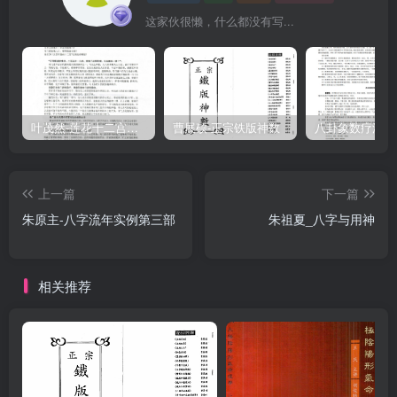
这家伙很懒，什么都没有写...
叶茂然-莲花十二宫佛家奇门面授及答疑
曹展硕-正宗铁版神数
上一篇
下一篇
朱原主-八字流年实例第三部
朱祖夏_八字与用神
相关推荐