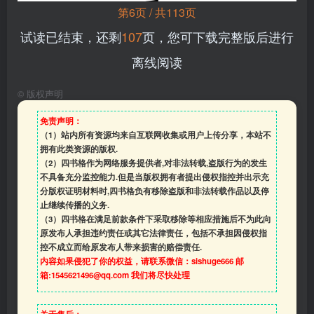
第6页 / 共113页
试读已结束，还剩
107
页，您可下载完整版后进行
离线阅读
©
版权声明
免责声明：
（1）站内所有资源均来自互联网收集或用户上传分享，本站不
拥有此类资源的版权.
（2）四书格作为网络服务提供者,对非法转载,盗版行为的发生
不具备充分监控能力.但是当版权拥有者提出侵权指控并出示充
分版权证明材料时,四书格负有移除盗版和非法转载作品以及停
止继续传播的义务.
（3）四书格在满足前款条件下采取移除等相应措施后不为此向
原发布人承担违约责任或其它法律责任，包括不承担因侵权指
控不成立而给原发布人带来损害的赔偿责任.
内容如果侵犯了你的权益，请联系微信：sishuge666 邮
箱:1545621496@qq.com 我们将尽快处理