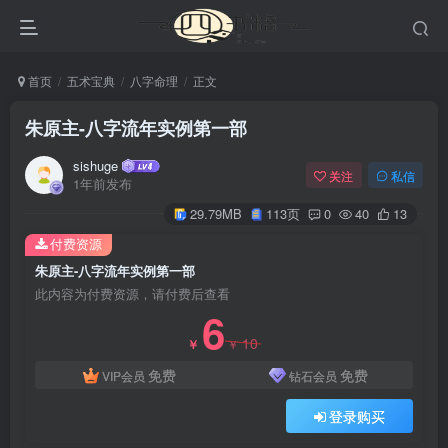
首页
五术宝典
八字命理
正文
朱原主-八字流年实例第一部
sishuge
关注
私信
1年前发布
29.79MB
113页
0
40
13
付费资源
朱原主-八字流年实例第一部
此内容为付费资源，请付费后查看
6
10
￥
￥
免费
免费
VIP会员
钻石会员
登录购买