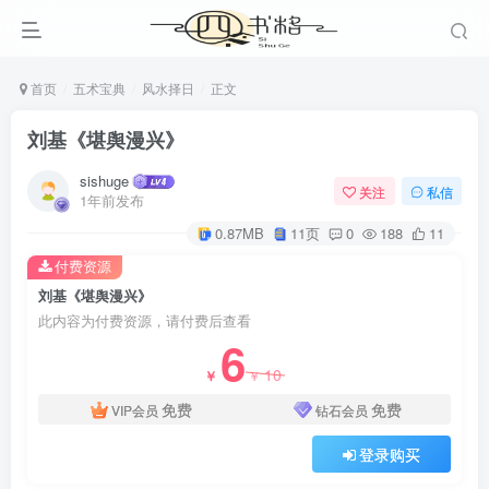
首页
五术宝典
风水择日
正文
刘基《堪舆漫兴》
sishuge
关注
私信
1年前发布
0.87MB
11页
0
188
11
付费资源
刘基《堪舆漫兴》
此内容为付费资源，请付费后查看
6
10
￥
￥
免费
免费
VIP会员
钻石会员
登录购买