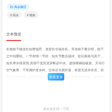
风水择日
# 风水
# 堪舆
文本预览
长炮枝干随龙长短辨低昂，龙若长兮福亦长。寻龙枝干要分明，枝干
之中别重轻。一节有情一节好，短长节数伍端详。欲识真枝与其干，
短长界水得其情.其假干龙其龙穿帐必中央。虚假模糊似破裳。天马行
空气象尊，干军拥护度乡村。过块还当观护递，有迎无送亦非良。前
查看更多
头门户有关闭，立那迁都子又孙，贵站枝龙分免费贱有曹龟，贵贱枚
分在动移。壁派分枝三两行，到头结作细多详。贵格皇峰多振作，贱
龙懒散欠施为。直须辨别非桡棹，此地于人亦小康，祖山支地龙楼宝
殿势难梦，此处名为太祖山，葬山支地要旁烛，支第其粉地葬蓖。若
祖端抹孙必贵，亦须剥换睿波档是宜还伏支宜生，病地死支莫驻足，
喜欢就支持一下吧
少祖地龙近穴名为少超山，此山凶吉最相关。地龙行度势猛烈，脱煞