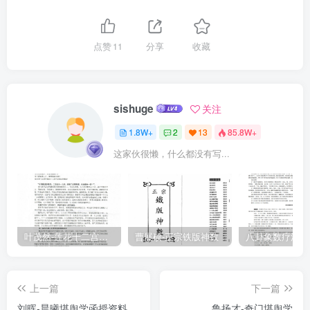
就堂方是结，开神腰翅为样瑞。低小孤单力必悭。时人不识撞其球，
下后令人宗嗣绝，父母支龙问君何者为父母，穴后峨乡丛一山。支龙
点赞
11
分享
收藏
平地欠峰峦，眠到星辰竖起看，前后相生不相克，儿孙赴举不空还。
界水不明还是假，模糊垦散不须安。胎德旁正始总之山一线长，万钩
之力此中藏。出身共此祖和宗，旁正详观自不同。背非束气何能结，
sishuge
关注
梗散无收定不祥。正结至尊如帝座，旁虽有穴欠全功。孕宵粗嫩山家
1.8W+
2
13
85.8W+
章育是何形？不外峦头看化生。粗中抽出嫩为佳，嫩可安坟老却差。
这家伙很懒，什么都没有写...
有格有形方可取，入眸须得一团清。又有尽头名回老，莫教一例断荣
华。到头可迁来龙略次姿妇惟求工德容，外家安得尽丰隆。
叶茂然-莲花十二宫佛家奇门面授及答疑
曹展硕-正宗铁版神数
上一篇
下一篇
刘晖-晨曦堪舆学函授资料
鲁扬才-奇门堪舆学