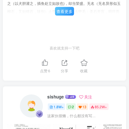
之（以犬胆灌之，插鱼处立如故也)，却当荣盛。无名（无名异形似玉
查看更多
柳石，又如锻石，味别）止楚，截指而似去甲毛：圣石开盲，明目而
如云离日。当归止血、破血，头尾效各不同（头止血，尾破血）：蕤
子熟生，足睡不眠立据。弊淡卤（常使者甑中，能淡盐味），如酒沾
交（今蜜枳缴枝，又云交加枝）。铁遇神砂，如泥似粉：石经鹤粪，
化作尘飞：见橘，花似髓。断弦折剑，遇鸾血而如初（以鸾血炼作
喜欢就支持一下吧
胶，粘折处，铁物永不断)：海竭江枯，投游波燕子是也。而立泛。令
铅拒火，须仗修天（今呼为补天石）：如要形坚，岂忘紫背（有紫背
天葵，如常食葵菜，只是背紫面青，能坚铅形)：留砒住鼎，全赖宗心
点赞
6
分享
收藏
（别有宗心草，今呼石竹，不是食者棕恐误。其草出州，生处多虫
兽)。雌得芹花（其草名为立起，其形如芍药，花色青，可长三尺以
来，叶上黄班色，味苦涩，堪用，煮雌黄立住火)，立便成庚：遇赤须
sishuge
关注
（其草名赤须，今呼为虎须草是，用煮砂即生火验)，水留金鼎。水中
1.8W+
2
13
85.2W+
生火，非KT髓而莫能（海中有兽，名曰KT,以髓入在油中，其油粘
这家伙很懒，什么都没有写...
水，水中火生，不可救之。用酒喷之即。勿于屋下收)：长齿生牙，赖
雄鼠之骨末（其齿若折，年多不生者，取雄鼠脊骨作末，揩折处，齿