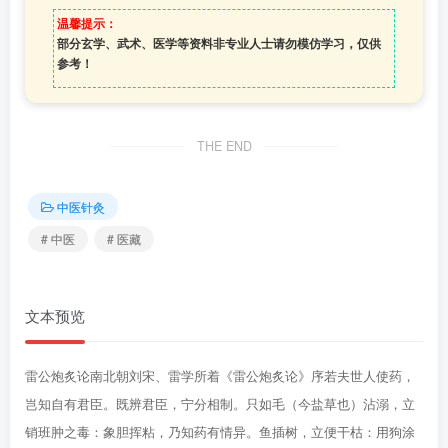
温馨提示：
部分玄学、武术、医学等资料非专业人士请勿模仿学习，仅供
参考！
THE END
中医针灸
# 中医
# 医藏
文本预览
雷公炮炙论南北朝刘宋、雷学所着《雷公炮炙论》序若夫世人使药，
岂知自有君臣。既辨君臣，宁分相制。只如毛（今盐草也）沾溺，立
销班肿之毒：象胆挥粘，乃知药有情异。鱼插树，立便干枯：用狗涂