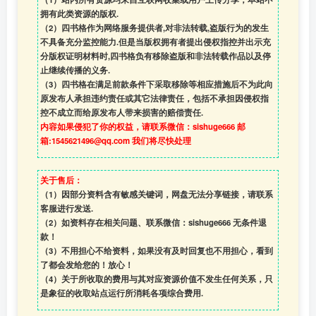
拥有此类资源的版权.
（2）四书格作为网络服务提供者,对非法转载,盗版行为的发生
不具备充分监控能力.但是当版权拥有者提出侵权指控并出示充
分版权证明材料时,四书格负有移除盗版和非法转载作品以及停
止继续传播的义务.
（3）四书格在满足前款条件下采取移除等相应措施后不为此向
原发布人承担违约责任或其它法律责任，包括不承担因侵权指
控不成立而给原发布人带来损害的赔偿责任.
内容如果侵犯了你的权益，请联系微信：sishuge666 邮
箱:1545621496@qq.com 我们将尽快处理
关于售后：
（1）因部分资料含有敏感关键词，网盘无法分享链接，请联系
客服进行发送.
（2）如资料存在相关问题、联系微信：sishuge666 无条件退
款！
（3）
不用担心不给资料，如果没有及时回复也不用担心，看到
了都会发给您的！放心！
（4）
关于所收取的费用与其对应资源价值不发生任何关系，只
是象征的收取站点运行所消耗各项综合费用.