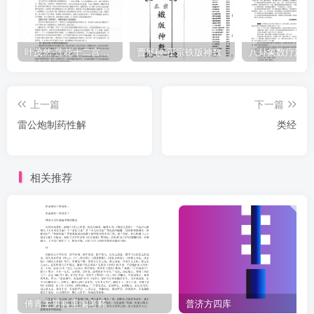
立生如故）。发眉堕落，涂半夏而立生（眉发堕落者，以生半夏茎炼
之取涎，涂发落处立生）：目辟眼KT,(有五花而自正。五加皮是也。
其叶有雄雌，三叶为雄，五叶为雌雕，须使五叶者，作末酒浸饮之，
叶茂然-莲花十二宫佛家奇门面授及答疑
曹展硕-正宗铁版神数
其目KT者正)。脚生肉，系菪根（脚有肉者，取莨菪根于带上系之，感
应永不痛）：囊皱旋多，夜煎竹木（多小便者，夜煎萆一件服之，永
上一篇
下一篇
不夜起也）。体寒腹大，全赖鸬（若患腹大如鼓，米饮调鸬末服，立
雷公炮制药性解
类经
枯如故也)：血泛经过，饮调瓜子（甜瓜子内仁捣作末，去油，饮调服
之，立绝)。咳逆数数，酒服熟雄（天雄炮过，以酒调一钱匕服，立定
也）：遍体疹风，冷调生侧（附子旁生者曰侧子，作末冷酒服，立瘥
相关推荐
也）。肠虚泻痢，须假草零（捣五倍子作末，以熟水下之，立止也)：
久渴心烦，宜投竹沥。除症去块，全仗硝（硝即砂、硝石二味，于乳
钵中研作粉，同了，酒服，神效也)：益食加觞，须煎芦朴（不食者，
并饮酒少者，煎逆水芦根并浓朴二味汤服)。强筋健骨，须是苁鳝（苁
蓉并鳝鱼二味，作末，以黄精汁丸服之，可力倍常十也，出《干宁
记》宰)：驻色延年，精蒸神锦（出颜色，服黄精自然汁，拌细研神
锦，于柳木甑中蒸七日了，以木蜜丸服，颜貌可如幼女之容色也)。知
傅青主男科重编考释
普济方四库