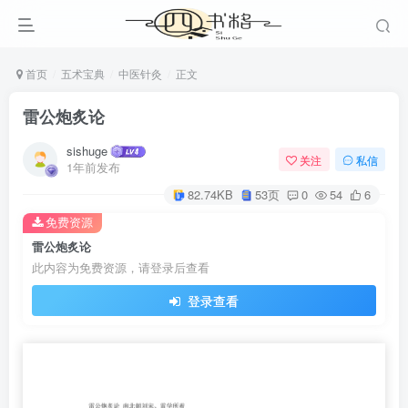
首页
五术宝典
中医针灸
正文
雷公炮炙论
sishuge
关注
私信
1年前发布
82.74KB
53页
0
54
6
免费资源
雷公炮炙论
此内容为免费资源，请登录后查看
登录查看