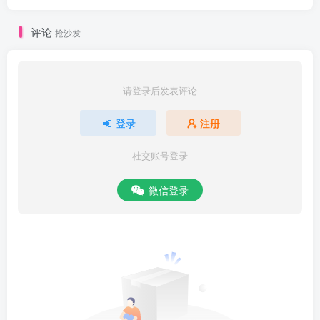
疮所在，口点阴胶（阴胶即是甑中气垢，少许于口中，即知脏腑所
起，直彻至住处知痛，足可医也)：产后肌浮，甘皮酒服（产后肌浮，
评论
抢沙发
酒服甘皮立愈）。口疮舌拆，立愈黄苏（口疮舌坼，以根黄涂苏炙作
末，含之立瘥)。脑痛欲亡，鼻投硝末（头痛者，以硝石作末纳鼻中，
立止）：心痛欲死，速觅延胡（以延胡索作散，酒服之，立愈也）。
请登录后发表评论
如斯百种，是药之功。某泰遇明时，谬看医理：虽寻圣法，难可穷
登录
注册
微。略陈药饵之功能，岂溺仙人之要术？其制药炮、熬、煮、炙，不
能记年月哉！欲审元由，须看海集。某不量短见，直录炮、熬、煮、
社交账号登录
炙，列药制方，分为上卷朱砂
微信登录