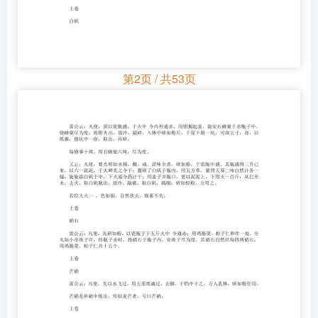
第2页 / 共53页